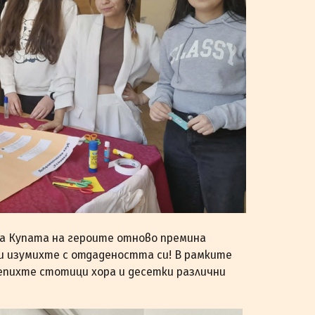
а Купата на героите отново премина
ни изумихте с отдадеността си! В рамките
репихте стотици хора и десетки различни