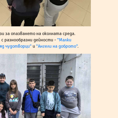
зи за опазването на околната среда.
 с разнообразни дейности -
"Малки
яд чудотворци"
и
"Ангели на доброто"
.