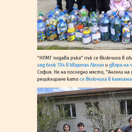
"НПМГ подава ръка" пък се включиха в о
зад блок 704 в квартал Люлин
и
двора на 
София. Не на последно място, "Ангели на
рециклиране като
се включиха в кампани