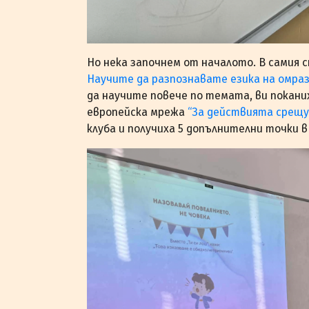
Но нека започнем от началото. В самия 
Научите да разпознавате езика на омра
да научите повече по темата, ви покани
европейска мрежа
“За действията срещу
клуба и получиха 5 допълнителни точки 