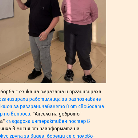
 борба с езика на омразата и организираха
рганизираха работилница за разпознаване
кшоп за разграничаването ѝ от свободата
р по въпроса
. "Ангели на доброто"
ка"
създадоха интерактивен постер в
лючиха в мисия от пларформата на
кус група за видеа, борещи се с полово-