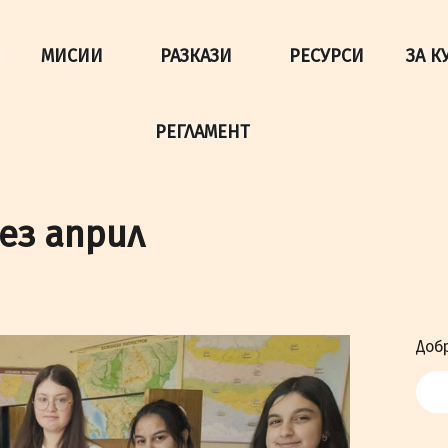
да осигурим по-добро представяне на сайта и да подобри
МИСИИ
РАЗКАЗИ
РЕСУРСИ
ЗА К
РЕГЛАМЕНТ
ез април
Добр