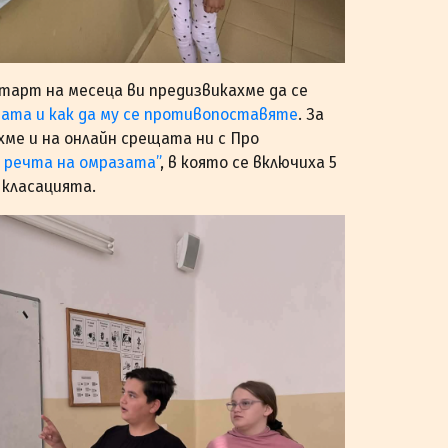
старт на месеца ви предизвикахме да се
зата и как да му се противопоставяте
. За
хме и на онлайн срещата ни с Про
 речта на омразата”
, в която се включиха 5
в класацията.