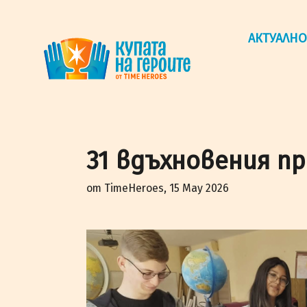
"Купата на героите" от TimeHeroes ползва cookies, за 
Разбрах!
АКТУАЛНО
31 вдъхновения пр
от TimeHeroes, 15 May 2026