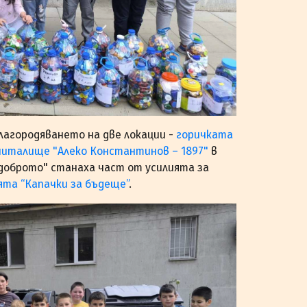
благородяването на две локации -
горичката
читалище "Алеко Константинов – 1897"
в
 доброто" станаха част от усилията за
ята “Капачки за бъдеще”
.