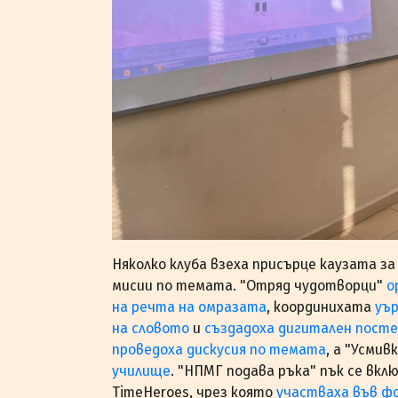
Няколко клуба взеха присърце каузата за
мисии по темата. "Отряд чудотворци"
о
на речта на омразата
, координихата
уър
на словото
и
създадоха дигитален посте
проведоха дискусия по темата
, а "Усмив
училище
. "НПМГ подава ръка" пък се вк
TimeHeroes, чрез която
участваха във фо