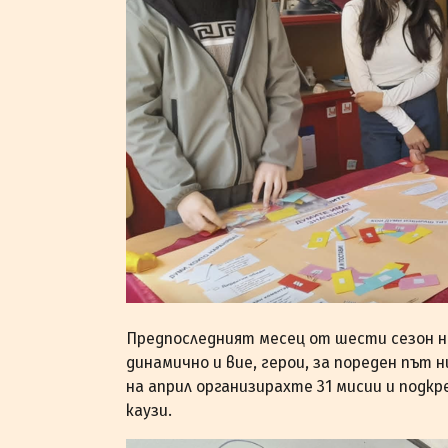
Предпоследният месец от шести сезон н
динамично и вие, герои, за пореден път 
на април организирахте 31 мисии и подк
каузи.