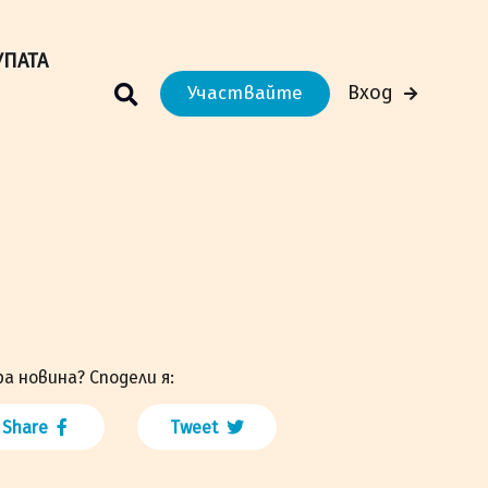
м Вашето преживяване.
Научи повече
УПАТА
Вход
Участвайте
а новина? Сподели я:
Share
Tweet