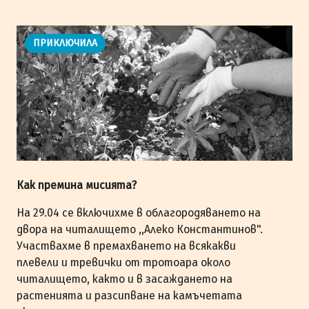
ПРИКЛЮЧИЛА
Как премина мисията?
На 29.04 се включихме в облагородяването на
двора на читалището ,,Алеко Константинов".
Участвахме в премахването на всякакви
плевели и тревички от тротоара около
читалището, както и в засаждането на
растенията и разсипване на камъчетата