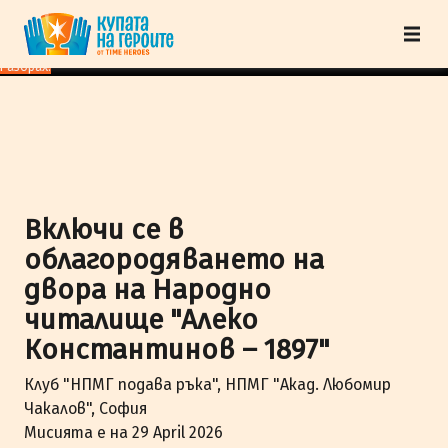
"Купата на героите" от TimeHeroes ползва cookies, за да осигурим по-
добро представяне на сайта и да подобрим Вашето преживяване.
Научи
повече
Разбрах!
Включи се в
облагородяването на
двора на Народно
читалище "Алеко
Константинов – 1897"
Клуб "НПМГ подава ръка", НПМГ "Акад. Любомир
Чакалов", София
Мисията е на 29 April 2026