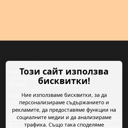
Този сайт използва
бисквитки!
Ние използваме бисквитки, за да
персонализираме съдържанието и
рекламите, да предоставяме функции на
социалните медии и да анализираме
Проектът “Младежкото доброволчество в подкрепа на правата на
човека” се изпълнява с финансова подкрепа в размер на 89 978.50 евро,
трафика. Също така споделяме
предоставена от Исландия, Лихтенщайн и Норвегия по линия на
Финансовия механизъм на ЕИП. Основната цел на проекта е да укрепи и