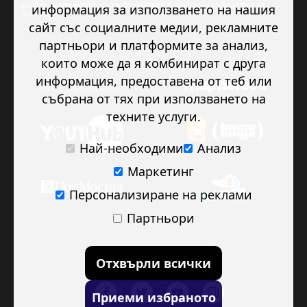
развие младежкото доброволчество в подкрепа на правата на
информация за използването на нашия
човека.
сайт със социалните медии, рекламните
партньори и платформите за анализ,
които може да я комбинират с друга
информация, предоставена от теб или
събрана от тях при използването на
техните услуги.
Най-необходими
Анализ
Маркетинг
Персонализиране на реклами
Партньори
Отхвърли всички
Приеми избраното