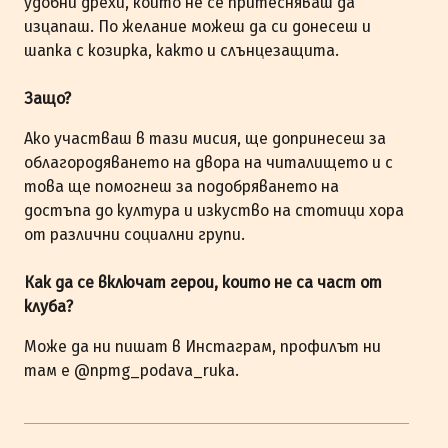
удобни дрехи, които не се притесняваш да
изцапаш. По желание можеш да си донесеш и
шапка с козирка, както и слънцезащита.
Защо?
Ако участваш в тази мисия, ще допринесеш за
облагородяването на двора на читалището и с
това ще помогнеш за подобряването на
достъпа до култура и изкуство на стотици хора
от различни социални групи.
Как да се включат герои, които не са част от
клуба?
Може да ни пишат в Инстаграм, профилът ни
там е @npmg_podava_ruka.