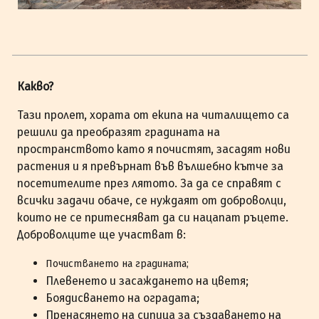
Какво?
Тази пролет, хората от екипа на читалището са
решили да преобразят градината на
пространството като я почистят, засадят нови
растения и я превърнат във вълшебно кътче за
посетителите през лятото. За да се справят с
всички задачи обаче, се нуждаят от доброволци,
които не се притесняват да си нацапат ръцете.
Доброволците ще участват в:
Почистването на градината;
Плевенето и засаждането на цветя;
Боядисването на оградата;
Пренасянето на сипица за създаването на