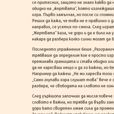
се притесних, защото не знаех какво да
обидно на „жертвата“, която изглеждаш
игра. Първо замълчах, но после си спомн
Реших да кажа, че това не е правилно и 
направих, се усетих по-смела. След игра
„Жертвата“ каза, че дори и да е било на 
накара да разбера колко силни могат да
Последното упражнение беше „Разгранича
трябваше да определим кое е просто изр
преминава границата и става обидно или
да не харесваш нещо и да го кажеш, но 
Например да кажеш „Не ми харесва този 
„Само глупави хора слушат това“ вече е 
разбера, че свободата на словото не озн
След уъркшопа започнах да мисля повече 
словото е важна, но трябва да върви зае
дори като свидетел имам сила да промен