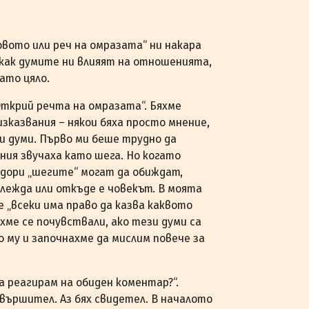
вото или реч на омразата“ ни накара
и как думите ни влияят на отношенията,
ато цяло.
ткрий речта на омразата“. Бяхме
изказвания – някои бяха просто мнение,
и думи. Първо ми беше трудно да
ния звучаха като шега. Но когато
е дори „шегите“ могат да обиждат,
глежда или откъде е човекът. В моята
е „всеки има право да казва каквото
ихме се почувствали, ако тези думи са
 му и започнахме да мислим повече за
а реагирам на обиден коментар?“.
вършител. Аз бях свидетел. В началото