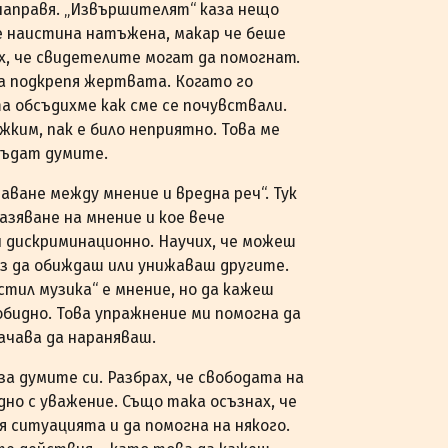
 направя. „Извършителят“ каза нещо
е наистина натъжена, макар че беше
их, че свидетелите могат да помогнат.
да подкрепя жертвата. Когато го
та обсъдихме как сме се почувствали.
ужким, пак е било неприятно. Това ме
 бъдат думите.
ване между мнение и вредна реч“. Тук
азяване на мнение и кое вече
 дискриминационно. Научих, че можеш
без да обиждаш или унижаваш другите.
стил музика“ е мнение, но да кажеш
обидно. Това упражнение ми помогна да
ачава да нараняваш.
за думите си. Разбрах, че свободата на
дно с уважение. Също така осъзнах, че
я ситуацията и да помогна на някого.