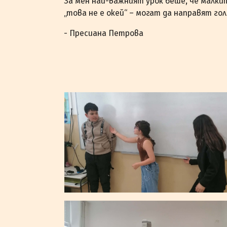
За мен най-важният урок беше, че малки
„това не е окей“ – могат да направят гол
- Пресиана Петрова