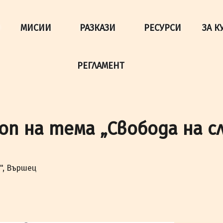
да осигурим по-добро представяне на сайта и да подобри
МИСИИ
РАЗКАЗИ
РЕСУРСИ
ЗА К
РЕГЛАМЕНТ
оп на тема „Свобода на с
", Вършец