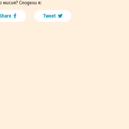
р мисия? Сподели я:
Share
Tweet