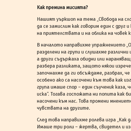
Как премина мисията?
Нашият уъркшоп на тема „Свобода на сло
да се замислим как говорим един с друг 
на приятелствата и на облика на човек к
В началото направихме упражнението „О
разделени на групи и слушахме различни 
а други съдържаха обидни или нараняващ
разбера разликата, защото някои изрече
започнахме да ги обсъждаме, разбрах, ч
особено ако са насочени към това как из
група имаше спор – един съученик каза, ч
иска“. Тогава госпожата ни попита как б
насочени към нас. Това промени мнението
чувствата на другите.
След това направихме ролева игра „Как д
Имаше три роли – жертва, свидетел и из