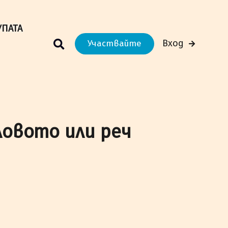
м Вашето преживяване.
Научи повече
УПАТА
Вход
Участвайте
ловото или реч