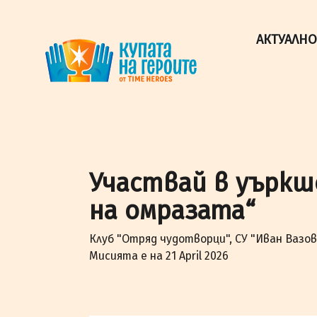
"Купата на героите" от TimeHeroes ползва cookies, за 
Разбрах!
АКТУАЛНО
Участвай в уъркш
на омразата“
Клуб "Отряд чудотворци", СУ "Иван Вазов
Мисията е на 21 April 2026