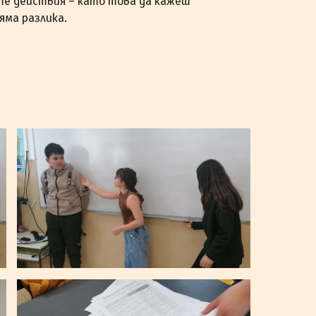
те действия – като това да кажеш
яма разлика.