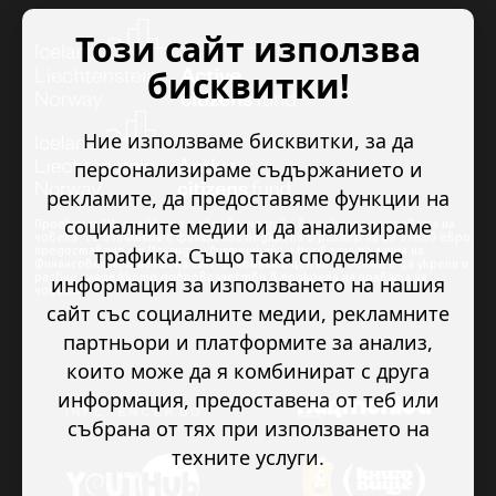
Този сайт използва
бисквитки!
Ние използваме бисквитки, за да
персонализираме съдържанието и
рекламите, да предоставяме функции на
социалните медии и да анализираме
Проектът “Младежкото доброволчество в подкрепа на правата на
човека” се изпълнява с финансова подкрепа в размер на 89 978.50 евро,
трафика. Също така споделяме
предоставена от Исландия, Лихтенщайн и Норвегия по линия на
Финансовия механизъм на ЕИП. Основната цел на проекта е да укрепи и
развие младежкото доброволчество в подкрепа на правата на
информация за използването на нашия
човека.
сайт със социалните медии, рекламните
партньори и платформите за анализ,
които може да я комбинират с друга
информация, предоставена от теб или
събрана от тях при използването на
техните услуги.