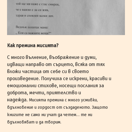
Как премина мисията?
С много вълнение, въображение и думи,
идващи направо от сърцето, всяка от тях
вложи частица от себе си в своето
произведение. Получиха се искрени, красиви и
емоционални стихове, носещи послания за
доброта, мечти, приятелство и
надежда.
Мисията премина с много усмивки,
вдъхновение и гордост от създаденото. Защото
книгите не само ни учат да четем… те ни
вдъхновяват и да творим.