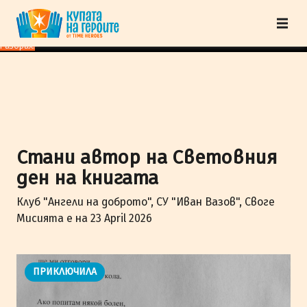
"Купата на героите" от TimeHeroes ползва cookies, за да осигурим по-
добро представяне на сайта и да подобрим Вашето преживяване.
Научи
повече
Разбрах!
Стани автор на Световния
ден на книгата
Клуб "Ангели на доброто", СУ "Иван Вазов", Своге
Мисията е на 23 April 2026
ПРИКЛЮЧИЛА