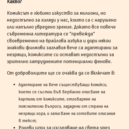
Какво?
Комиксът е любимо изкуство за милиони, но
недостъпно за хиляди у нас, които са с нарушено
или напълно увредено зрение. Докато все повече
съвременна литература се "превежда"
своевременно на брайлова азбука и дори някои
знакови филмови заглавия вече са адаптирани за
незрящи, комиксите си остават недостъпни за
зрително затруднените потенциални фенове.
От доброволците ще се очаква да се включат в:
Адаптиране на вече съществуващи комикси,
което се състои във вербално описване на
картини от комиксите, отговаряне на
пояснителни въпроси, зададени от страна на
незрящи хора, и записване на готовите описания
в текст;
Ролеви игри за изследване на света чрез