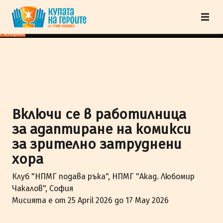
"Купата на героите" от TimeHeroes ползва cookies, за да осигурим по-
добро представяне на сайта и да подобрим Вашето преживяване.
Научи
повече
Разбрах!
Включи се в работилница
за адаптиране на комикси
за зрително затруднени
хора
Клуб "НПМГ подава ръка", НПМГ "Акад. Любомир
Чакалов", София
Мисията е от 25 April 2026 до 17 May 2026