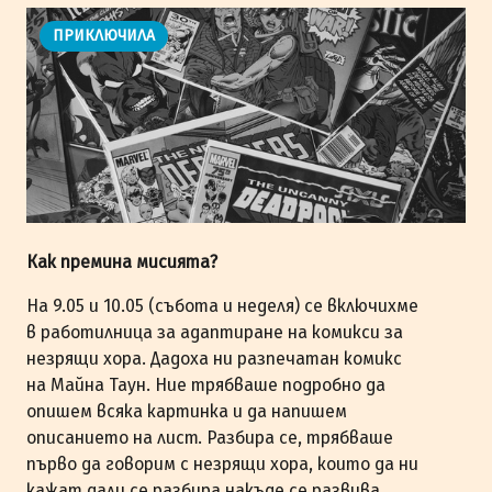
ПРИКЛЮЧИЛА
Как премина мисията?
На 9.05 и 10.05 (събота и неделя) се включихме
в работилница за адаптиране на комикси за
незрящи хора. Дадоха ни разпечатан комикс
на Майна Таун. Ние трябваше подробно да
опишем всяка картинка и да напишем
описанието на лист. Разбира се, трябваше
първо да говорим с незрящи хора, които да ни
кажат дали се разбира накъде се развива