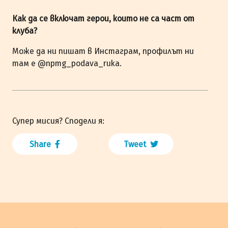
Как да се включат герои, които не са част от
клуба?
Може да ни пишат в Инстаграм, профилът ни
там е @npmg_podava_ruka.
Супер мисия? Сподели я:
Share
Tweet