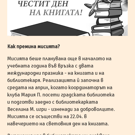
Как премина мисията?
Мисията беше планувана още в началото на
учебната година във връзка с двата
международни празника - на книгата и на
библиотекаря. Реализацията й започна в
средата на април, когато координаторът на
клуба Мария П. посети градската библиотека
и подготви заедно с библиотекарката
Веселина М. игри - изненади за доброволците.
Мисията се осъществи на 22.04. в
навечерието на световния ден на книгата.