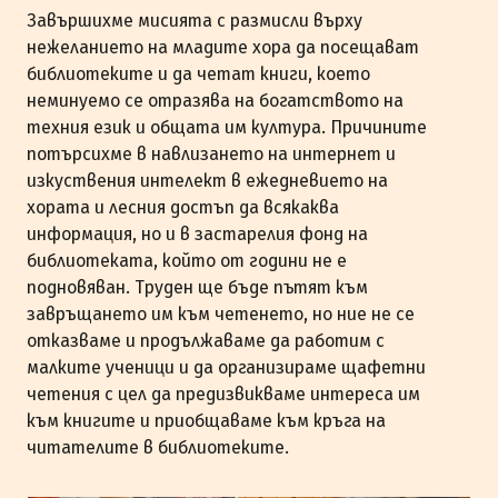
Завършихме мисията с размисли върху
нежеланието на младите хора да посещават
библиотеките и да четат книги, което
неминуемо се отразява на богатството на
техния език и общата им култура. Причините
потърсихме в навлизането на интернет и
изкуствения интелект в ежедневието на
хората и лесния достъп да всякаква
информация, но и в застарелия фонд на
библиотеката, който от години не е
подновяван. Труден ще бъде пътят към
завръщането им към четенето, но ние не се
отказваме и продължаваме да работим с
малките ученици и да организираме щафетни
четения с цел да предизвикваме интереса им
към книгите и приобщаваме към кръга на
читателите в библиотеките.