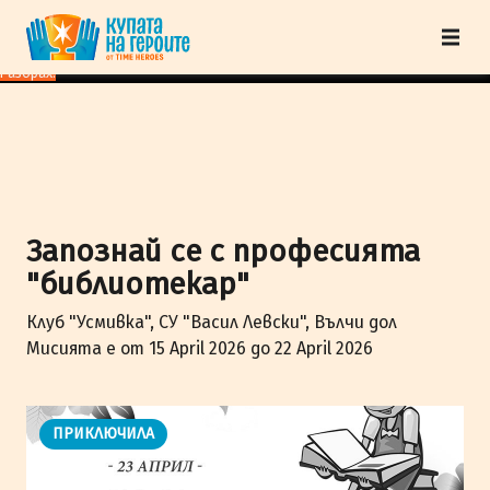
"Купата на героите" от TimeHeroes ползва cookies, за да осигурим по-
добро представяне на сайта и да подобрим Вашето преживяване.
Научи
повече
Разбрах!
Запознай се с професията
"библиотекар"
Клуб "Усмивка", СУ "Васил Левски", Вълчи дол
Мисията е от 15 April 2026 до 22 April 2026
ПРИКЛЮЧИЛА