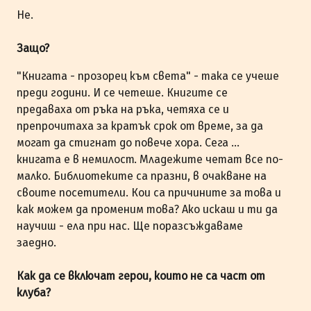
Не.
Защо?
"Книгата - прозорец към света" - така се учеше
преди години. И се четеше. Книгите се
предаваха от ръка на ръка, четяха се и
препрочитаха за кратък срок от време, за да
могат да стигнат до повече хора. Сега ...
книгата е в немилост. Младежите четат все по-
малко. Библиотеките са празни, в очакване на
своите посетители. Кои са причините за това и
как можем да променим това? Ако искаш и ти да
научиш - ела при нас. Ще поразсъждаваме
заедно.
Как да се включат герои, които не са част от
клуба?