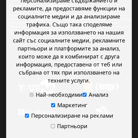
персонализираме съдържанието и
рекламите, да предоставяме функции на
социалните медии и да анализираме
Проектът “Младежкото доброволчество в подкрепа на правата на
човека” се изпълнява с финансова подкрепа в размер на 89 978.50 евро,
трафика. Също така споделяме
предоставена от Исландия, Лихтенщайн и Норвегия по линия на
Финансовия механизъм на ЕИП. Основната цел на проекта е да укрепи и
развие младежкото доброволчество в подкрепа на правата на
информация за използването на нашия
човека.
сайт със социалните медии, рекламните
партньори и платформите за анализ,
които може да я комбинират с друга
информация, предоставена от теб или
събрана от тях при използването на
техните услуги.
Най-необходими
Анализ
Маркетинг
Персонализиране на реклами
Партньори