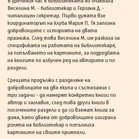
В уречения час в библиотеката ни очакваха
Веселина М. - библиотекар и Гергана Д. -
читалищен секретар. Първи думата взе
координаторът на клуба Мария П. Тя запозна
доброволците с историята на двата
празника. След това Веселина М. им разказа за
спецификата на работата на библиотекаря,
за попълването на картоните, за подредбата
на книгите по азбучен ред на авторите и по
раздели.
Срещата продължи с разделяне на
доброволците на два екипа и състезание с
три задачи - да намерят конкретни книги по
автор и заглавие, след това други книги в
посочените раздели и да си вземат книга за
дома, като двама от доброволците изиграха
ролята на библиотекар и попълниха
картоните на своите приятели.