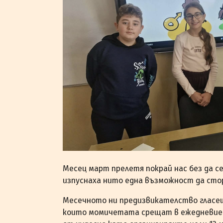
Месец март прелетя покрай нас без да с
изпуснаха нито една възможност да сто
Месечното ни предизвикателство гласе
които момичетата срещат в ежедневието