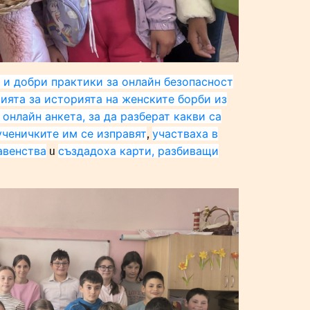
 и добри практики за онлайн безопасност
ията за историята на женските борби из
 онлайн анкета, за да разберат какви са
ученичките им се изправят
участваха
в
,
авенства
създадоха карти, разбиващи
и