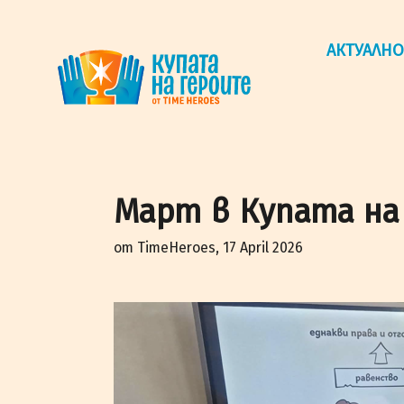
"Купата на героите" от TimeHeroes ползва cookies, за 
Разбрах!
АКТУАЛНО
Март в Купата на
от TimeHeroes, 17 April 2026