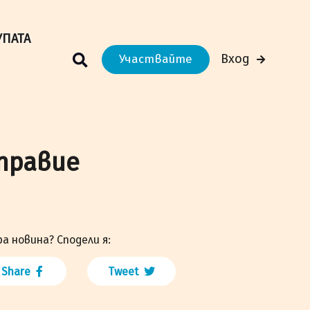
м Вашето преживяване.
Научи повече
УПАТА
Вход
Участвайте
правие
а новина? Сподели я:
Share
Tweet