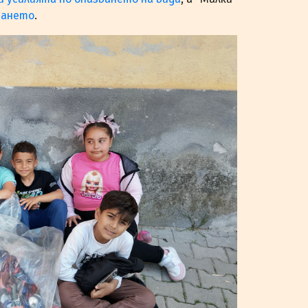
рането
.