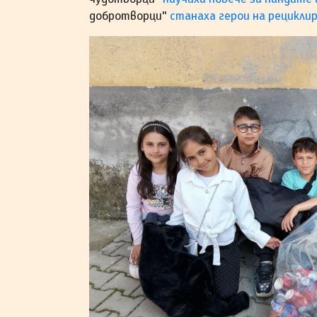
добротворци"
станаха герои на рецикли