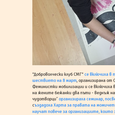
"Доброволчески клуб СМГ"
се включиха в 
шествието на 8 март
, организирана от 
Феминистки мобилизации и се включиха в
на жените бежанки два пъти - веднъж н
чудотворци”
организираха семинар, пос
с
ъздадоха Харта за правата на момичет
научат повече за организациите, които