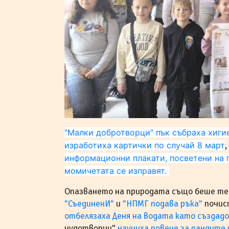
"Малки добротворци" пък
събраха хиги
изработиха картички по случай 8 март
,
информационни плакати, посветени на 
момичетата се изправят.
Опазването на природата също беше тем
"СъединенИ"
и
"НПМГ подава ръка"
почист
отбелязаха Деня на водата като създад
чудотворци"
научиха повече за пандите 