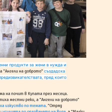
енни продукти за жени в нужда и
създадоха
 а "Ангели на доброто"
предизвикателствата, пред които
а на почит в Купата през месеца.
иха местни реки, а "Ангели на доброто"
оха изкуство по темата
. "Отряд
и усилията по опазването на вида
, а "Малки