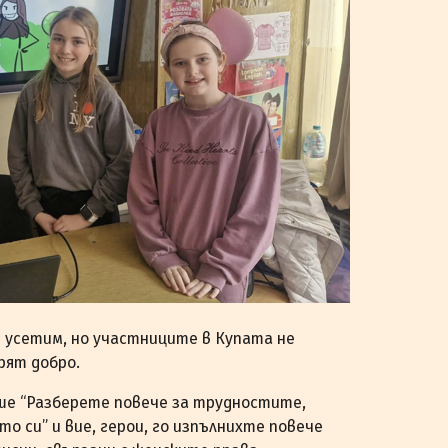
е усетим, но участниците в Купата не
рят добро.
ше “Разберете повече за трудностите,
 си” и вие, герои, го изпълнихте повече