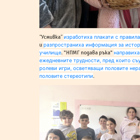
изработиха плакати с правила
“Усмивка”
разпространиха информация за истор
и
училище
направиха
. "НПМГ подава ръка"
ежедневните трудности, пред които съ
ролеви игри, осветяващи половите нер
половите стереотипи
.