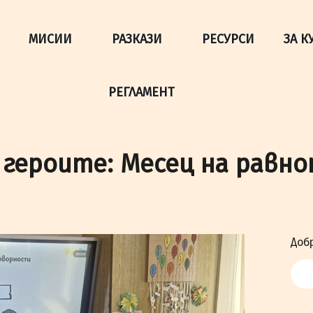
да осигурим по-добро представяне на сайта и да подобри
МИСИИ
РАЗКАЗИ
РЕСУРСИ
ЗА К
РЕГЛАМЕНТ
 героите: Месец на равно
Добр