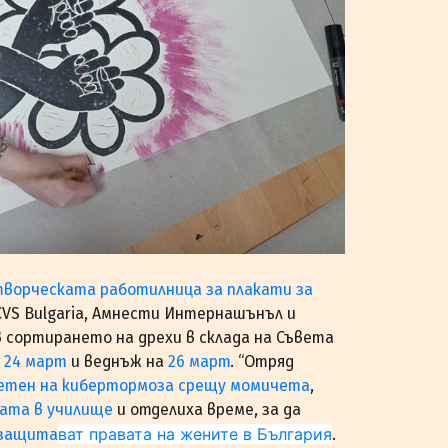
творческата работилница за плакати за
CVS Bulgaria, Амнести Интернашънъл и
 сортирането на дрехи в склада на Съвета
а
24 март
и веднъж на
26 март
. “Отряд
ветен на кибертормоза срещу момичета
,
ата в училище
и отделиха време, за да
ват правата на жените в България
 защита
.