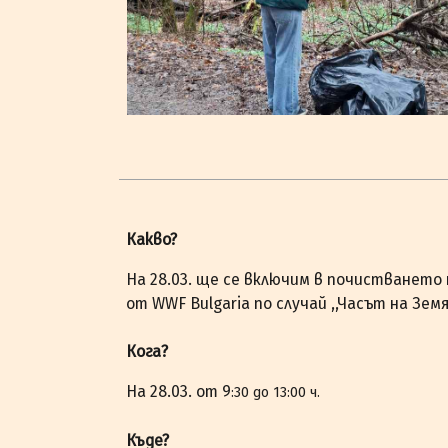
Какво?
На 28.03. ще се включим в почистването 
от WWF Bulgaria по случай ,,Часът на Зем
Кога?
На 28.03. от 9
:30 до 13:00 ч.
Къде?