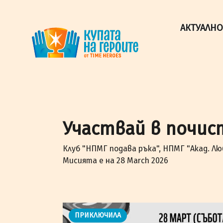
"Купата на героите" от TimeHeroes ползва cookies, за 
Разбрах!
АКТУАЛНО
Участвай в почис
Клуб "НПМГ подава ръка", НПМГ "Акад. Лю
Мисията е на 28 March 2026
ПРИКЛЮЧИЛА