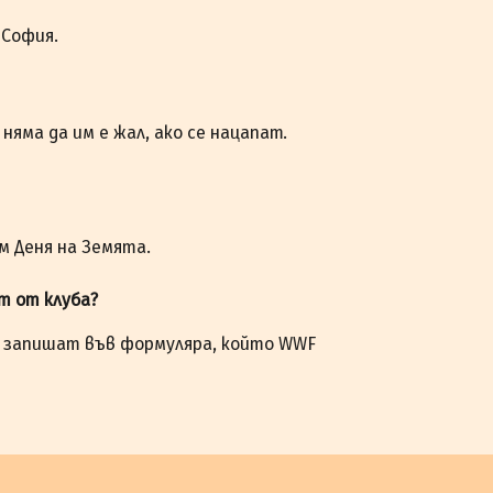
 София.
 няма да им е жал, ако се нацапат.
.
м Деня на Земята.
ст от клуба?
е запишат във формуляра, който WWF