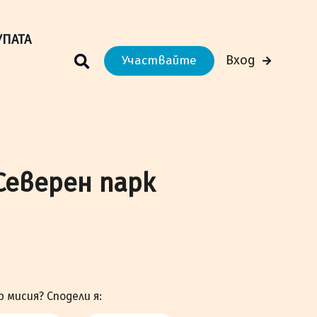
м Вашето преживяване.
Научи повече
УПАТА
Вход
Участвайте
Северен парк
р мисия? Сподели я: