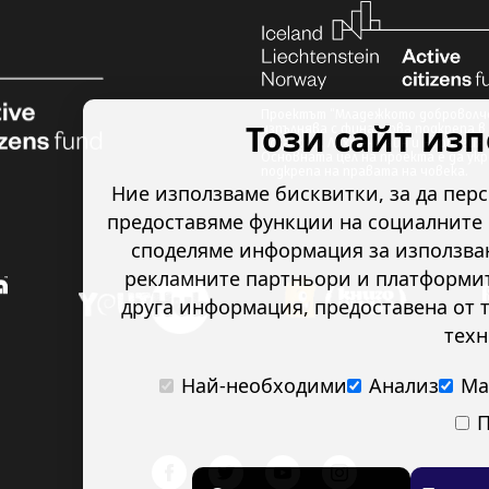
Проектът “Младежкото доброволче
Този сайт из
изпълнява с финансова подкрепа в 
Исландия, Лихтенщайн и Норвегия 
Основната цел на проекта е да ук
подкрепа на правата на човека.
Ние използваме бисквитки, за да пер
предоставяме функции на социалните 
споделяме информация за използван
рекламните партньори и платформите
друга информация, предоставена от т
техн
Най-необходими
Анализ
Ма
П