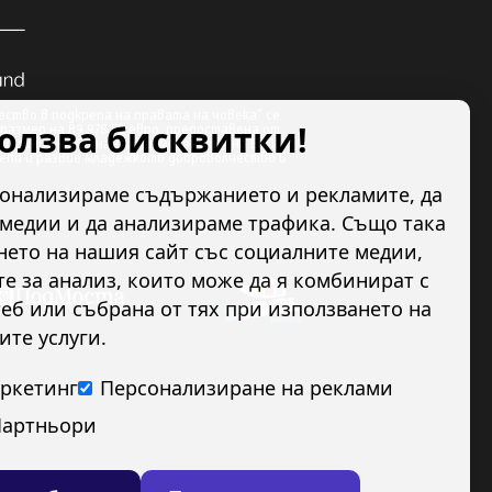
ство в подкрепа на правата на човека” се
ползва бисквитки!
размер на 89 978.50 евро, предоставена от
по линия на Финансовия механизъм на ЕИП.
репи и развие младежкото доброволчество в
сонализираме съдържанието и рекламите, да
медии и да анализираме трафика. Също така
ето на нашия сайт със социалните медии,
 за анализ, които може да я комбинират с
еб или събрана от тях при използването на
ите услуги.
ркетинг
Персонализиране на реклами
артньори