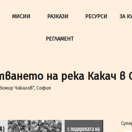
да осигурим по-добро представяне на сайта и да подобри
МИСИИ
РАЗКАЗИ
РЕСУРСИ
ЗА К
РЕГЛАМЕНТ
тването на река Какач в 
бомир Чакалов", София
Супе