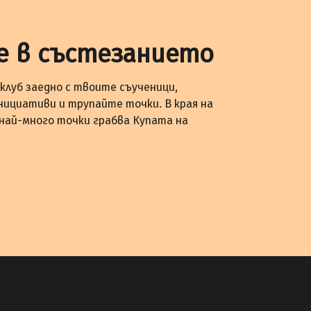
е в състезанието
клуб заедно с твоите съученици,
нициативи и трупайте точки. В края на
 най-много точки грабва Купата на