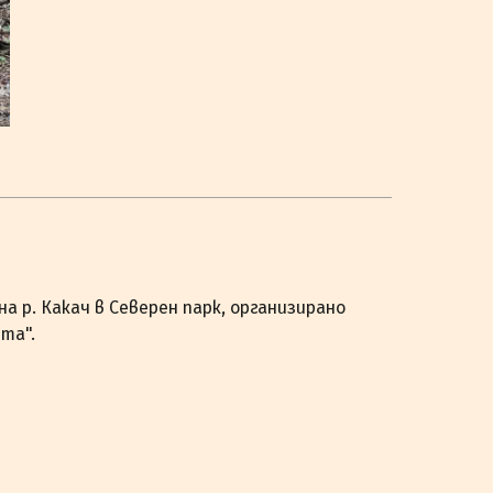
на р. Какач в Северен парк, организирано
ята".