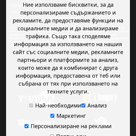
Ние използваме бисквитки, за да
персонализираме съдържанието и
рекламите, да предоставяме функции на
социалните медии и да анализираме
Проектът “Младежкото доброволчество в подкрепа на правата на
човека” се изпълнява с финансова подкрепа в размер на 89 978.50 евро,
трафика. Също така споделяме
предоставена от Исландия, Лихтенщайн и Норвегия по линия на
Финансовия механизъм на ЕИП. Основната цел на проекта е да укрепи и
развие младежкото доброволчество в подкрепа на правата на
информация за използването на нашия
човека.
сайт със социалните медии, рекламните
партньори и платформите за анализ,
които може да я комбинират с друга
информация, предоставена от теб или
събрана от тях при използването на
техните услуги.
Най-необходими
Анализ
Маркетинг
Персонализиране на реклами