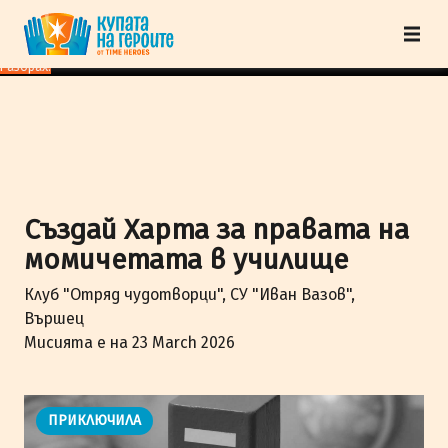
"Купата на героите" от TimeHeroes ползва cookies, за да осигурим по-
добро представяне на сайта и да подобрим Вашето преживяване.
Научи
повече
Разбрах!
Създай Харта за правата на
момичетата в училище
Клуб "Отряд чудотворци", СУ "Иван Вазов",
Вършец
Мисията е на 23 March 2026
ПРИКЛЮЧИЛА