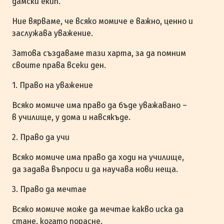
дамски екип.
Ние вярваме, че всяко момиче е важно, ценно и
заслужава уважение.
Затова създаваме тази харта, за да помним
своите права всеки ден.
1. Право на уважение
Всяко момиче има право да бъде уважавано –
в училище, у дома и навсякъде.
2. Право да учи
Всяко момиче има право да ходи на училище,
да задава въпроси и да научава нови неща.
3. Право да мечтае
Всяко момиче може да мечтае какво иска да
стане, когато порасне.