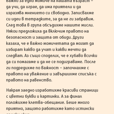
важно за едно момиче на нашата възраст –
да учи, да играе, да има приятели и да
изразява мнението си свободно. Записвахме
си идеи в тетрадките, за да не ги забравим.
След това в група обсъдихме нашите мисли.
Някои предложиха да включим правото на
безопасност и защита от обиди. Други
казаха, че е важно момичетата да могат да
избират какво да учат и какви мечти да
следват. Аз също споделих, че е хубаво всички
да си помагаме и да не се подиграваме. После
ги подредихме по важност – започнахме с
правото на уважение и завършихме списъка с
правото на равенство.
Накрая заедно изработихме красиви страници
с цветни букви и картинки. А за финал
положихме клетва-обещание. Беше много
приятно, защото работихме като истински