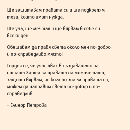
Ще защитавам правата си и ще подкрепям
тези, които имат нужда.
Ще уча, ще мечтая и ще вярвам в себе си
всеки ден.
Обещавам да правя света около мен по-добро
и по-справедливо място!
Гордея се, че участвах в създаването на
нашата Харта за правата на момичетата,
защото вярвам, че когато знаем правата си,
можем да направим света по-добър и по-
справедлив.
- Елинор Петрова