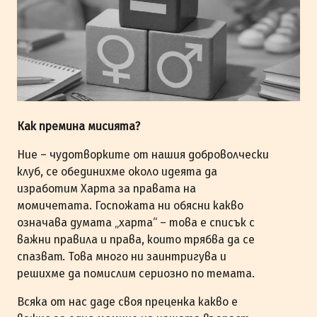
Как премина мисията?
Ние – чудотворките от нашия доброволчески
клуб, се обединихме около идеята да
изработим Харта за правата на
момичетата. Госпожата ни обясни какво
означава думата „харта“ – това е списък с
важни правила и права, които трябва да се
спазват. Това много ни заинтригува и
решихме да помислим сериозно по темата.
Всяка от нас даде своя преценка какво е