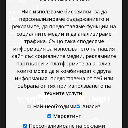
Ние използваме бисквитки, за да
персонализираме съдържанието и
рекламите, да предоставяме функции на
социалните медии и да анализираме
Проектът “Младежкото доброволчество в подкрепа на правата на
човека” се изпълнява с финансова подкрепа в размер на 89 978.50 евро,
трафика. Също така споделяме
предоставена от Исландия, Лихтенщайн и Норвегия по линия на
Финансовия механизъм на ЕИП. Основната цел на проекта е да укрепи и
развие младежкото доброволчество в подкрепа на правата на
информация за използването на нашия
човека.
сайт със социалните медии, рекламните
партньори и платформите за анализ,
които може да я комбинират с друга
информация, предоставена от теб или
събрана от тях при използването на
техните услуги.
Най-необходими
Анализ
Маркетинг
Персонализиране на реклами