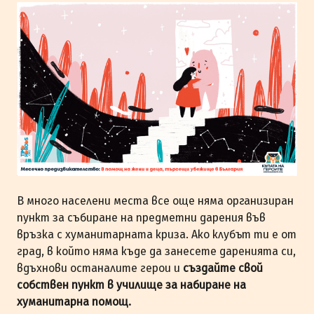
В много населени места все още няма организиран
пункт за събиране на предметни дарения във
връзка с хуманитарната криза. Ако клубът ти е от
град, в който няма къде да занесете даренията си,
вдъхнови останалите герои и
създайте свой
собствен пункт в училище за набиране на
хуманитарна помощ.