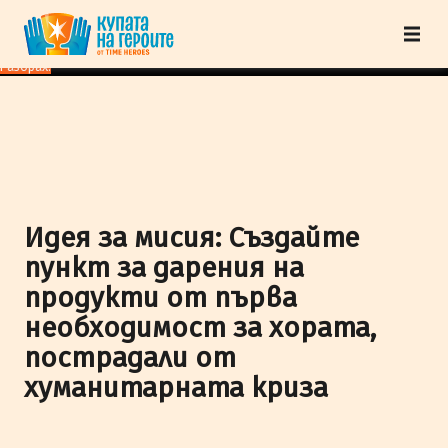
"Купата на героите" от TimeHeroes ползва cookies, за да осигурим по-
добро представяне на сайта и да подобрим Вашето преживяване.
Научи
повече
Разбрах!
Идея за мисия: Създайте
пункт за дарения на
продукти от първа
необходимост за хората,
пострадали от
хуманитарната криза