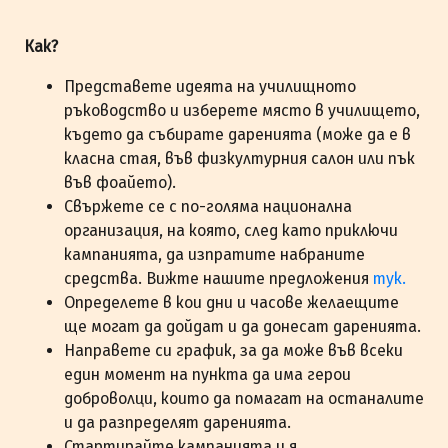
Как?
Представете идеята на училищното
ръководство и изберете място в училището,
където да събирате даренията (може да е в
класна стая, във физкултурния салон или пък
във фоайето).
Свържете се с по-голяма национална
организация, на която, след като приключи
кампанията, да изпратите набраните
средства. Вижте нашите предложения
тук.
Определете в кои дни и часове желаещите
ще могат да дойдат и да донесат даренията.
Направете си график, за да може във всеки
един момент на пункта да има герои
доброволци, които да помагат на останалите
и да разпределят даренията.
Стартирайте кампанията и я