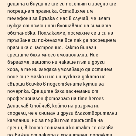
децата и внуците ще ги посетят и заедно ще
посрещнат празника. Оставихме им
телефони за връзка с нас в случай, че имат
нужда от помощ при влошаване на зимната
обстановка. Поплакахме, посмяхме се и си на
тръгване си пожелахме все пак да посрещнем
празника с настроение. Както винаги
срещите бяха много емоционални. Ние
бързахме, защото ни чакаше път и други
хора, а те ни гледаха умоляващо да останем
поне още малко и не ни пускаха докато не
свърши всичко в подготвените кутии за
почерпка. Срещите бяха заснемани от
професионален фотограф на time heroes
Денислав Стойчев, който на раздяла ни
сподели, че е снимал и други благотворителни
кампании, но за първи път присъства на
срещи, в които социалния контакт се оказва
по-важен от пакета с хранителни продукти.