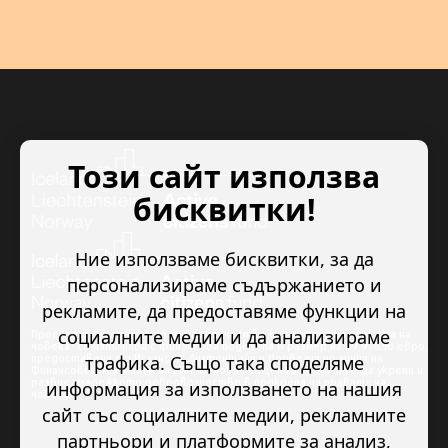
Този сайт използва
бисквитки!
Ние използваме бисквитки, за да
персонализираме съдържанието и
рекламите, да предоставяме функции на
социалните медии и да анализираме
Проектът “Младежкото доброволчество в подкрепа на правата на
човека” се изпълнява с финансова подкрепа в размер на 89 978.50 евро,
трафика. Също така споделяме
предоставена от Исландия, Лихтенщайн и Норвегия по линия на
Финансовия механизъм на ЕИП. Основната цел на проекта е да укрепи и
развие младежкото доброволчество в подкрепа на правата на
информация за използването на нашия
човека.
сайт със социалните медии, рекламните
партньори и платформите за анализ,