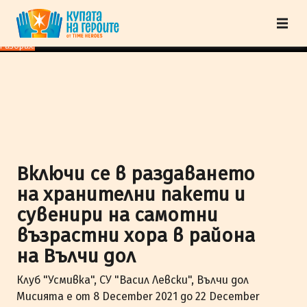
"Купата на героите" от TimeHeroes ползва cookies, за да осигурим по-
добро представяне на сайта и да подобрим Вашето преживяване.
Научи
повече
Разбрах!
Включи се в раздаването
на хранителни пакети и
сувенири на самотни
възрастни хора в района
на Вълчи дол
Клуб "Усмивка", СУ "Васил Левски", Вълчи дол
Мисията е от 8 December 2021 до 22 December