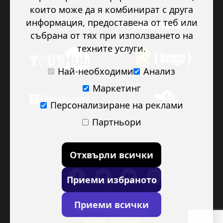
които може да я комбинират с друга
информация, предоставена от теб или
събрана от тях при използването на
техните услуги.
Най-необходими
Анализ
Маркетинг
Персонализиране на реклами
Партньори
Отхвърли всички
Приеми избраното
Приеми всички
Проект на
TimeHeroes.org
Условия за ползване