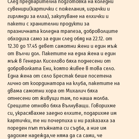
След предварителна подготовка на коледни
сувенири(картички с пожелания, играчки и
гирлянди за елха), закупуване на елхички и
пакети с хранителни продукти за
празничната коледна трапеза, доброволците
обходиха само за един след обяд на 22.12. от
12.30 до 17.45 девет самотни жени и един мъж
от Вълчи дол. Пакетите на една жена и един
мъж в Генерал Киселово бяха поднесени от
доброволката Ени, която живее в това село.
Една жена от село Брестак беше посетена
лично от координатора на клуба, пакетите на
двама самотни хора от Михалич бяха
отнесени от живущи там, по наша молба.
Срещите отново бяха вълнуващи. Говорихме
си, украсявахме заедно елхите, подарихме им
картички, те ни почерпиха и ни разказаха за
пореден път тъжната си съдба, а ние им
дадохме надежда,че няма да са сами, че