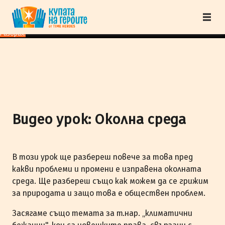
"Купата на героите" от TimeHeroes ползва cookies, за да осигурим по-
добро представяне на сайта и да подобрим Вашето преживяване.
Научи
повече
Разбрах!
Видео урок: Околна среда
В този урок ще разбереш повече за това пред
какви проблеми и промени е изправена околната
среда. Ще разбереш също как можем да се грижим
за природата и защо това е обществен проблем.
Засягаме също темата за т.нар. „климатични