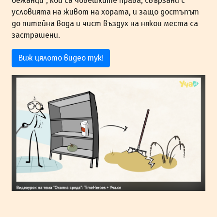
бежанци", кои са човешките права, свързани с
условията на живот на хората, и защо достъпът
до питейна вода и чист въздух на някои места са
застрашени.
Виж цялото видео тук!