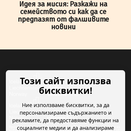
Идея за мисия: Разкажи на
семейството си как да се
предпазят от фалшивите
новини
Този сайт използва
бисквитки!
Ние използваме бисквитки, за да
персонализираме съдържанието и
рекламите, да предоставяме функции на
социалните медии и да анализираме
Проектът “Младежкото доброволчество в подкрепа на правата на
човека” се изпълнява с финансова подкрепа в размер на 89 978.50 евро,