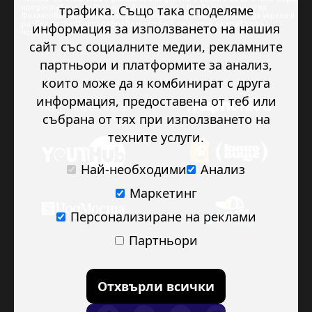
трафика. Също така споделяме
предоставена от Исландия, Лихтенщайн и Норвегия по линия на
Финансовия механизъм на ЕИП. Основната цел на проекта е да укрепи и
развие младежкото доброволчество в подкрепа на правата на
информация за използването на нашия
човека.
сайт със социалните медии, рекламните
партньори и платформите за анализ,
които може да я комбинират с друга
информация, предоставена от теб или
събрана от тях при използването на
техните услуги.
Най-необходими
Анализ
Маркетинг
Персонализиране на реклами
Партньори
Отхвърли всички