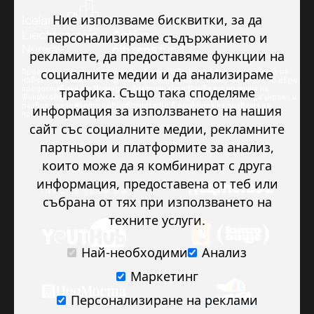
Ние използваме бисквитки, за да
персонализираме съдържанието и
рекламите, да предоставяме функции на
социалните медии и да анализираме
Проектът “Младежкото доброволчество в подкрепа на правата на
човека” се изпълнява с финансова подкрепа в размер на 89 978.50 евро,
трафика. Също така споделяме
предоставена от Исландия, Лихтенщайн и Норвегия по линия на
Финансовия механизъм на ЕИП. Основната цел на проекта е да укрепи и
развие младежкото доброволчество в подкрепа на правата на
информация за използването на нашия
човека.
сайт със социалните медии, рекламните
партньори и платформите за анализ,
които може да я комбинират с друга
информация, предоставена от теб или
събрана от тях при използването на
техните услуги.
Най-необходими
Анализ
Маркетинг
Персонализиране на реклами