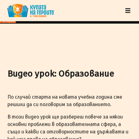
"Купата на героите" от TimeHeroes ползва cookies, за да осигурим по-
добро представяне на сайта и да подобрим Вашето преживяване.
Научи
повече
Разбрах!
Видео урок: Образование
По случай старта на новата учебна година сме
решили да си поговорим за образованието.
В този видео урок ще разбереш повече за някои
основни проблеми в образователната сфера, а
също и какви са отговорностите на държавата и