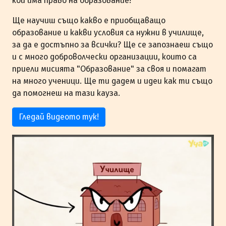
кой има право на образование?
Ще научиш също какво е приобщаващо
образование и какви условия са нужни в училище,
за да е достъпно за всички? Ще се запознаеш също
и с много доброволчески организации, които са
приели мисията "Образование" за своя и помагат
на много ученици. Ще ти дадем и идеи как ти също
да помогнеш на тази кауза.
Гледай видеото тук!