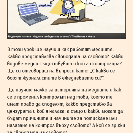
В този урок ще научиш как работят медиите.
Какво представлява свободата на словото? Какви
видове медии съществуват и кой ги контролира?
Ще си отговориш на въпроси като: ,,С какво се
борят журналистите в ежедневието си?".
Ще научиш малко за историята на медиите и как
се е променил контролът над това, което те
имат право да споделят, какво представлява
цензурата и кой я налага, а също и какви могат да
бъдат причините и начините за потискане или
налагане на контрол върху словото? А кой се грижи
за свободата на словото?