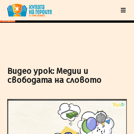
"Купата на героите" от TimeHeroes ползва cookies, за да осигурим по-
добро представяне на сайта и да подобрим Вашето преживяване.
Научи
повече
Разбрах!
Видео урок: Медии и
свободата на словото