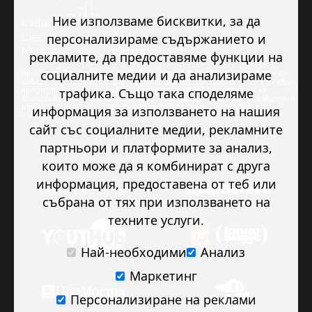
Ние използваме бисквитки, за да
персонализираме съдържанието и
рекламите, да предоставяме функции на
социалните медии и да анализираме
Проектът “Младежкото доброволчество в подкрепа на правата на
човека” се изпълнява с финансова подкрепа в размер на 89 978.50 евро,
трафика. Също така споделяме
предоставена от Исландия, Лихтенщайн и Норвегия по линия на
Финансовия механизъм на ЕИП. Основната цел на проекта е да укрепи и
развие младежкото доброволчество в подкрепа на правата на
информация за използването на нашия
човека.
сайт със социалните медии, рекламните
партньори и платформите за анализ,
които може да я комбинират с друга
информация, предоставена от теб или
събрана от тях при използването на
техните услуги.
Най-необходими
Анализ
Маркетинг
Персонализиране на реклами