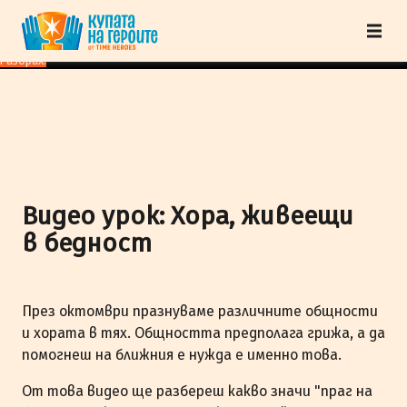
"Купата на героите" от TimeHeroes ползва cookies, за да осигурим по-
добро представяне на сайта и да подобрим Вашето преживяване.
Научи
повече
Разбрах!
Видео урок: Хора, живеещи
в бедност
През октомври празнуваме различните общности
и хората в тях. Общността предполага грижа, а да
помогнеш на ближния е нужда е именно това.
От това видео ще разбереш какво значи "праг на