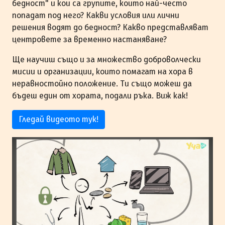
бедност" и кои са групите, които най-често
попадат под него? Какви условия или лични
решения водят до бедност? Какво представляват
центровете за временно настаняване?
Ще научиш също и за множество доброволчески
мисии и организации, които помагат на хора в
неравностойно положение. Ти също можеш да
бъдеш един от хората, подали ръка. Виж как!
Гледай видеото тук!