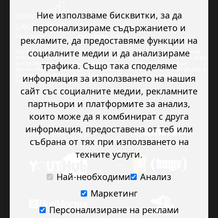
Ние използваме бисквитки, за да
персонализираме съдържанието и
рекламите, да предоставяме функции на
социалните медии и да анализираме
Проектът “Младежкото доброволчество в подкрепа на правата на
човека” се изпълнява с финансова подкрепа в размер на 89 978.50 евро,
трафика. Също така споделяме
предоставена от Исландия, Лихтенщайн и Норвегия по линия на
Финансовия механизъм на ЕИП. Основната цел на проекта е да укрепи и
развие младежкото доброволчество в подкрепа на правата на
информация за използването на нашия
човека.
сайт със социалните медии, рекламните
партньори и платформите за анализ,
които може да я комбинират с друга
информация, предоставена от теб или
събрана от тях при използването на
техните услуги.
Най-необходими
Анализ
Маркетинг
Персонализиране на реклами