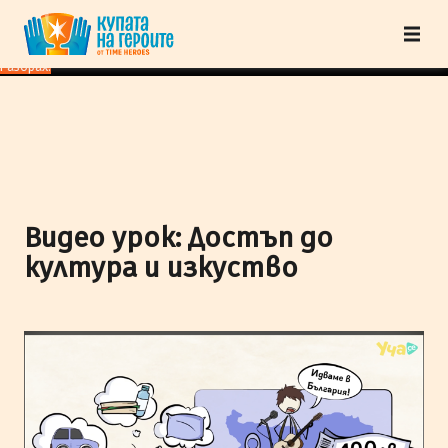
"Купата на героите" от TimeHeroes ползва cookies, за да осигурим по-
добро представяне на сайта и да подобрим Вашето преживяване.
Научи
повече
Разбрах!
Видео урок: Достъп до
култура и изкуство