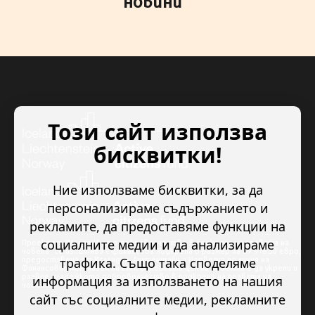
новини
Този сайт използва
бисквитки!
Ние използваме бисквитки, за да
персонализираме съдържанието и
рекламите, да предоставяме функции на
социалните медии и да анализираме
Проектът “Младежкото доброволчество в подкрепа на правата на
човека” се изпълнява с финансова подкрепа в размер на 89 978.50 евро,
трафика. Също така споделяме
предоставена от Исландия, Лихтенщайн и Норвегия по линия на
Финансовия механизъм на ЕИП. Основната цел на проекта е да укрепи и
развие младежкото доброволчество в подкрепа на правата на
информация за използването на нашия
човека.
сайт със социалните медии, рекламните