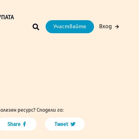
м Вашето преживяване.
Научи повече
УПАТА
Вход
Участвайте
олезен ресурс? Сподели го:
Share
Tweet