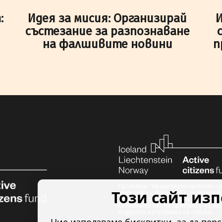
:
Идея за мисия: Организирай
И
състезание за разпознаване
на фалшивите новини
п
Проектът “Младежкото доброволче
Този сайт из
изпълнява с финансова подкрепа в 
Исландия, Лихтенщайн и Норвегия 
Основната цел на проекта е да ук
подкрепа на правата на човека.