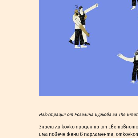
Илюстрация от Розалина Буркова за The Great
Знаеш ли колко процента от световното
има повече жени в парламента, отколкот