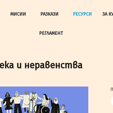
да осигурим по-добро представяне на сайта и да подобри
МИСИИ
РАЗКАЗИ
РЕСУРСИ
ЗА К
РЕГЛАМЕНТ
века и неравенства
П