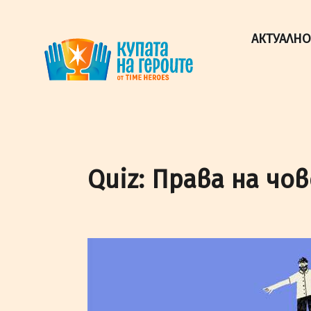
"Купата на героите" от TimeHeroes ползва cookies, за 
Разбрах!
АКТУАЛНО
Quiz: Права на чо