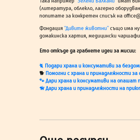
Така например
“Зелени Балкани”
имат вин
(литература, облекло, лагерно оборудван
попитате за конкретен списък на ​​office
Фондация
“Дивите животни”
също има нуж
домакинска хартия, медицински чаршафи 
Ето откъде да грабнете идеи за мисии:
🐈
Подари храна и консумативи за бездо
🐕
Помогни с храна и принадлежности за
🐾 Дари храна и консумативи на опашат 
🦮 Дари храна и принадлежности на прию