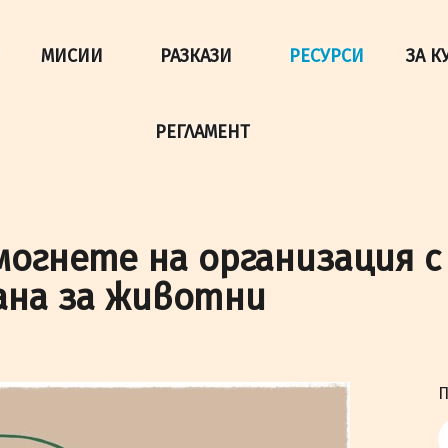
да осигурим по-добро представяне на сайта и да подобри
МИСИИ
РАЗКАЗИ
РЕСУРСИ
ЗА К
РЕГЛАМЕНТ
могнете на организация 
ана за животни
П