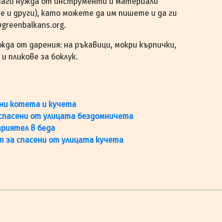
аги нужда от инструменти и материали
е и други), като можете да им пишете и да ги
@greenbalkans.org.
да от дарения: на ръкавици, мокри кърпички,
и пликове за боклук.
мни котета и кучета
 спасени от улицата бездомничета
приятел в беда
т за спасени от улицата кучета