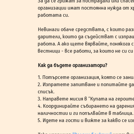
За да се грижат за пострадали или спас
организации имат постоянна нужда от хр
работата си.
Невинаги обаче средствата, с които ра
дарители, които да съдействат с изпра
работа. А ако щете вярвайте, понякога 
вестници - все работи, за които не си си
Как да бъдете организатори?
1. Потърсете организация, която се зан
2. Изпратете запитване и попитайте да
списък.
3. Направете мисия в “Купата на героите
4. Координирайте събирането на дарени
наличностии и ги попълвайте в таблица.
5. Идете на гости и вижте за какво се 