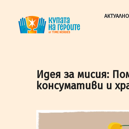
"Купата на героите" от TimeHeroes ползва cookies, за 
Разбрах!
АКТУАЛНО
Идея за мисия: По
консумативи и хр