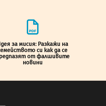
дея за мисия: Разкажи на
семейството си как да се
редпазят от фалшивите
новини