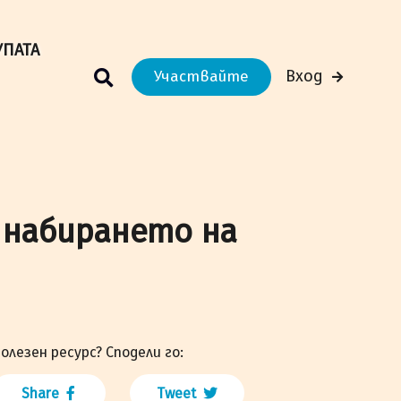
м Вашето преживяване.
Научи повече
УПАТА
Вход
Участвайте
с набирането на
олезен ресурс? Сподели го:
Share
Tweet