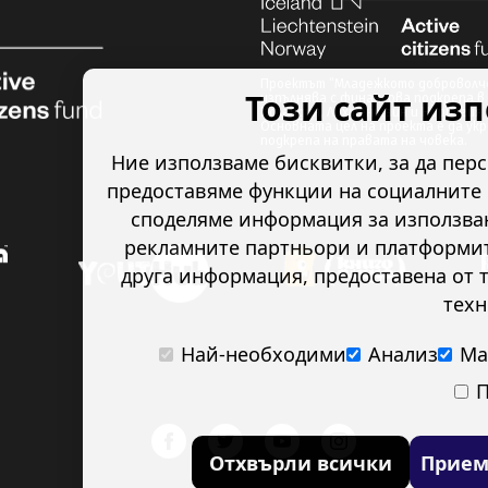
Проектът “Младежкото доброволче
Този сайт из
изпълнява с финансова подкрепа в 
Исландия, Лихтенщайн и Норвегия 
Основната цел на проекта е да ук
подкрепа на правата на човека.
Ние използваме бисквитки, за да пер
предоставяме функции на социалните 
споделяме информация за използван
рекламните партньори и платформите
друга информация, предоставена от т
техн
Най-необходими
Анализ
Ма
П
Отхвърли всички
Прием