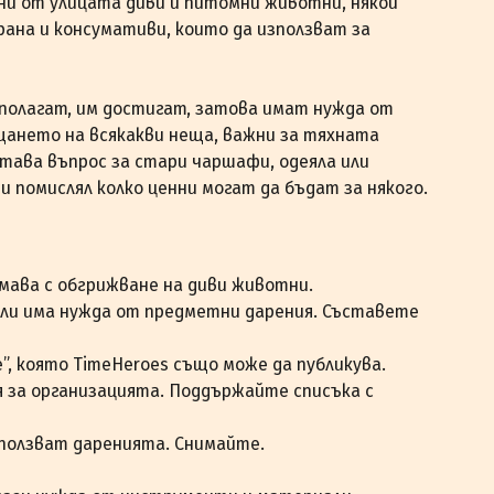
ени от улицата диви и питомни животни, някои
ана и консумативи, които да използват за
зполагат, им достигат, затова имат нужда от
щането на всякакви неща, важни за тяхната
става въпрос за стари чаршафи, одеяла или
 и помислял колко ценни могат да бъдат за някого.
имава с обгрижване на диви животни.
ли има нужда от предметни дарения. Съставете
”, която TimeHeroes също може да публикува.
я за организацията. Поддържайте списъка с
използват даренията. Снимайте.