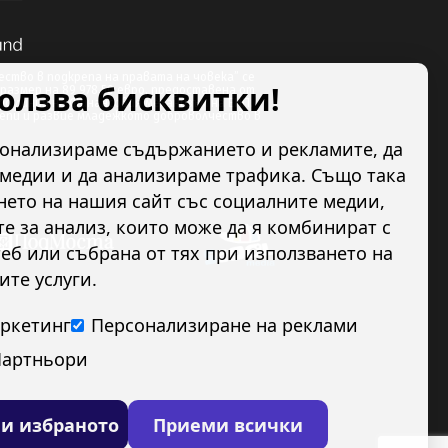
ство в подкрепа на правата на човека” се
ползва бисквитки!
размер на 89 978.50 евро, предоставена от
по линия на Финансовия механизъм на ЕИП.
репи и развие младежкото доброволчество в
сонализираме съдържанието и рекламите, да
медии и да анализираме трафика. Също така
ето на нашия сайт със социалните медии,
 за анализ, които може да я комбинират с
еб или събрана от тях при използването на
ите услуги.
ркетинг
Персонализиране на реклами
артньори
и избраното
Приеми всички