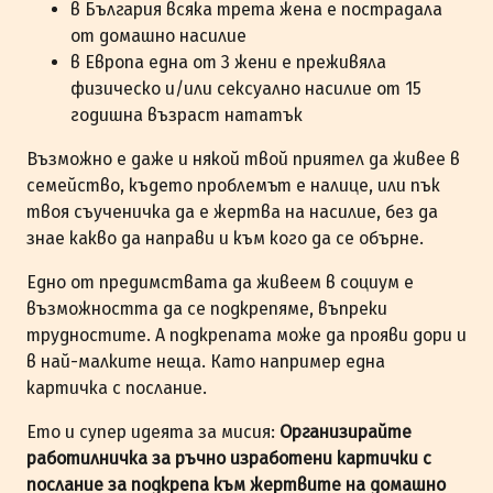
в България всяка трета жена е пострадала
от домашно насилие
в Европа една от 3 жени е преживяла
физическо и/или сексуално насилие от 15
годишна възраст нататък
Възможно е даже и някой твой приятел да живее в
семейство, където проблемът е налице, или пък
твоя съученичка да е жертва на насилие, без да
знае какво да направи и към кого да се обърне.
Едно от предимствата да живеем в социум е
възможността да се подкрепяме, въпреки
трудностите. А подкрепата може да прояви дори и
в най-малките неща. Като например една
картичка с послание.
Ето и супер идеята за мисия:
Организирайте
работилничка за ръчно изработени картички с
послание за подкрепа към жертвите на домашно