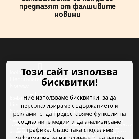
предпазят от фалшивите
новини
Този сайт използва
бисквитки!
Ние използваме бисквитки, за да
персонализираме съдържанието и
рекламите, да предоставяме функции на
социалните медии и да анализираме
Проектът “Младежкото доброволчество в подкрепа на правата на
човека” се изпълнява с финансова подкрепа в размер на 89 978.50 евро,
трафика. Също така споделяме
предоставена от Исландия, Лихтенщайн и Норвегия по линия на
Финансовия механизъм на ЕИП. Основната цел на проекта е да укрепи и
развие младежкото доброволчество в подкрепа на правата на
информация за използването на нашия