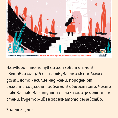
Най-вероятно не чуваш за първи път, че в
световен мащаб съществува тежък проблем с
домашното насилие над жени, породен от
различни социални проблеми в обществото. Често
такива такива ситуации остава между четирите
стени, където живее засегнатото семейство.
Знаеш ли, че: