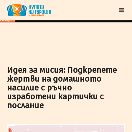
"Купата на героите" от TimeHeroes ползва cookies, за да осигурим по-
добро представяне на сайта и да подобрим Вашето преживяване.
Научи
повече
Разбрах!
Идея за мисия: Подкрепете
жертви на домашното
насилие с ръчно
изработени картички с
послание