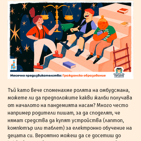
Тъй като вече споменахме ролята на омбудсмана,
можете ли да предположите какви жалби получава
от началото на пандемията насам? Много често
например родители пишат, за да споделят, че
нямат средства да купят устройства (лаптоп,
компютър или таблет) за електронно обучение на
децата си. Вероятно можеш да се досетиш до