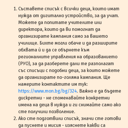
Съставете списък с всички деца, които имат
нужда от дигитално устройство, за да учат.
Можете да попитате учителите или
директора, които да ви помогнат да
организирате кампания само за вашето
училище. Бихте могли обаче и да разширите
обхвата ѝ и да се обърнете към
регионалните управления на образованието
(РУО), за да разберете дали те разполагат
със списъци с подобни деца, за които можете
да организирате по-голяма кампания. Ще
намерите контактите им тук:
https://www.mon.bg/bg/324
. Важно е да бъдете
дискретни - не споменавайте конкретни
имена на деца в нужда и ги снимайте само ако
сте получили позволение.
Ако сте подготвили списък, значи сте готови
да пуснете и мисия - изяснете какви са