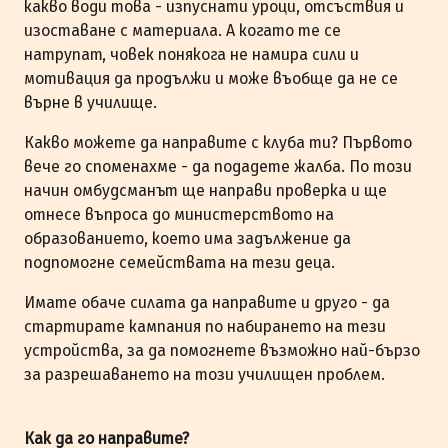
какво води това - изпуснати уроци, отсъствия и
изоставане с материала. А когато те се
натрупат, човек понякога не намира сили и
мотивация да продължи и може въобще да не се
върне в училище.
Какво можете да направите с клуба ти? Първото
вече го споменахме - да подадете жалба. По този
начин омбудсманът ще направи проверка и ще
отнесе въпроса до министерството на
образованието, което има задължение да
подпомогне семействата на тези деца.
Имате обаче силата да направите и друго - да
стартирате кампания по набирането на тези
устройства, за да помогнете възможно най-бързо
за разрешаването на този училищен проблем.
Как да го направите?