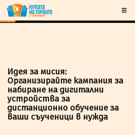
"Купата на героите" от TimeHeroes ползва cookies, за да осигурим по-
добро представяне на сайта и да подобрим Вашето преживяване.
Научи
повече
Разбрах!
Идея за мисия:
Организирайте кампания за
набиране на дигитални
устройства за
дистанционно обучение за
ваши съученици в нужда