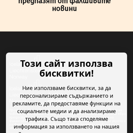
предпазят от фалшивите
новини
Този сайт използва
бисквитки!
Ние използваме бисквитки, за да
персонализираме съдържанието и
рекламите, да предоставяме функции на
социалните медии и да анализираме
Проектът “Младежкото доброволчество в подкрепа на правата на
човека” се изпълнява с финансова подкрепа в размер на 89 978.50 евро,
трафика. Също така споделяме
предоставена от Исландия, Лихтенщайн и Норвегия по линия на
Финансовия механизъм на ЕИП. Основната цел на проекта е да укрепи и
развие младежкото доброволчество в подкрепа на правата на
информация за използването на нашия
човека.