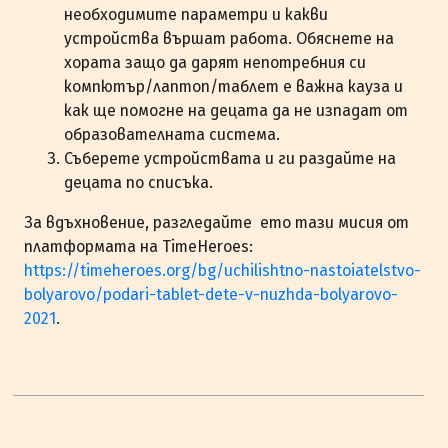
необходимите параметри и какви
устройства вършат работа. Обяснете на
хората защо да дарят непотребния си
компютър/лаптоп/таблет е важна кауза и
как ще помогне на децата да не изпадат от
образователната система.
Съберете устройствата и ги раздайте на
децата по списъка.
За вдъхновение, разгледайте ето тази мисия от
платформата на TimeHeroes:
https://timeheroes.org/bg/uchilishtno-nastoiatelstvo-
bolyarovo/podari-tablet-dete-v-nuzhda-bolyarovo-
2021
.