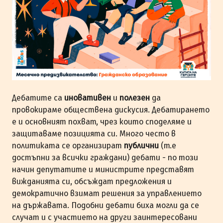
Дебатите са
иновативен
и
полезен
да
провокираме обществена дискусия. Дебатирането
е и основният похват, чрез които споделяме и
защитаваме позицията си. Много често в
политиката се организират
публични
(т.е
достъпни за всички граждани) дебати - по този
начин депутатите и министрите представят
вижданията си, обсъждат предложения и
демократично взимат решения за управлението
на държавата. Подобни дебати биха могли да се
случат и с участието на други заинтересовани