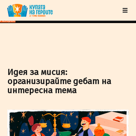
"Купата на героите" от TimeHeroes ползва cookies, за да осигурим по-
добро представяне на сайта и да подобрим Вашето преживяване.
Научи
повече
Разбрах!
Идея за мисия:
организирайте дебат на
интересна тема