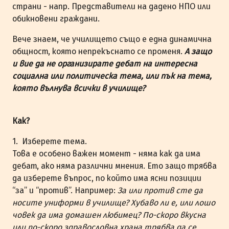
страни - напр. Представители на дадено НПО или
обикновени граждани.
Вече знаем, че училището също е eдна динамична
общност, която непрекъснато се променя.
А защо
и вие да не организирате дебат на интересна
социална или политическа тема, или пък на тема,
която вълнува всички в училище?
Как?
1. Изберете темa.
Това е особено важен момент - няма как да има
дебат, ако няма различни мнения. Ето защо трябва
да изберете въпрос, по който има ясни позиции
“за” и “против”. Например:
За или против сте да
носите униформи в училище?
Хубаво ли е, или лошо
човек да има домашен любимец? По-скоро вкусна
или по-скоро здравословна храна трябва да се