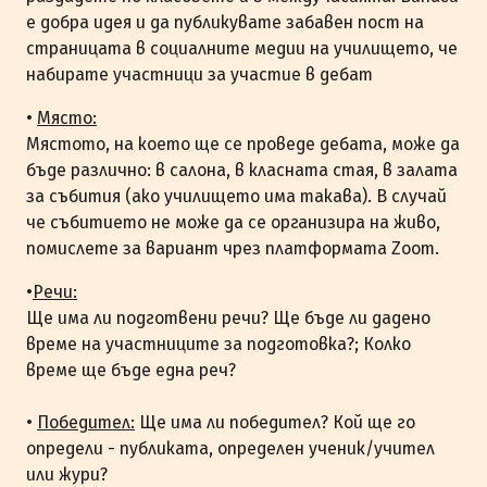
е добра идея и да публикувате забавен пост на
страницата в социалните медии на училището, че
набирате участници за участие в дебат
•
Място:
Мястото, на което ще се проведе дебата, може да
бъде различно: в салона, в класната стая, в залата
за събития (ако училището има такава). В случай
че събитието не може да се организира на живо,
помислете за вариант чрез платформата Zoom.
•
Речи:
Ще има ли подготвени речи? Ще бъде ли дадено
време на участниците за подготовка?; Колко
време ще бъде една реч?
•
Победител:
Ще има ли победител? Кой ще го
определи - публиката, определен ученик/учител
или жури?