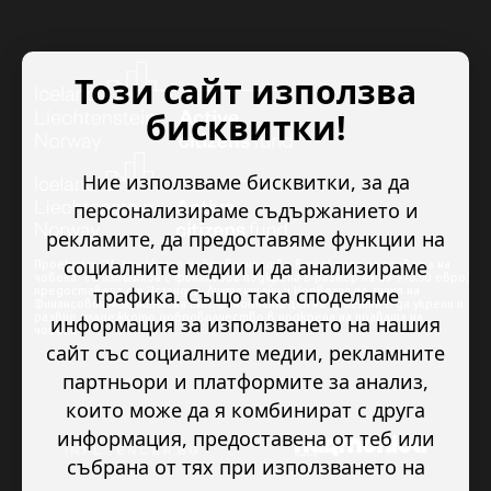
Този сайт използва
бисквитки!
Ние използваме бисквитки, за да
персонализираме съдържанието и
рекламите, да предоставяме функции на
социалните медии и да анализираме
Проектът “Младежкото доброволчество в подкрепа на правата на
човека” се изпълнява с финансова подкрепа в размер на 89 978.50 евро,
трафика. Също така споделяме
предоставена от Исландия, Лихтенщайн и Норвегия по линия на
Финансовия механизъм на ЕИП. Основната цел на проекта е да укрепи и
развие младежкото доброволчество в подкрепа на правата на
информация за използването на нашия
човека.
сайт със социалните медии, рекламните
партньори и платформите за анализ,
които може да я комбинират с друга
информация, предоставена от теб или
събрана от тях при използването на