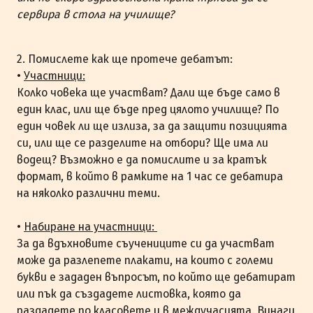
сервира в стола на училище?
2. Помислете как ще протече дебатът:
•
Участници:
Колко човека ще участват? Дали ще бъде само в
един клас, или ще бъде пред цялото училище? По
един човек ли ще излиза, за да защити позицията
си, или ще се разделите на отбори? Ще има ли
водещ? Възможно е да помислите и за кратък
формат, в който в рамките на 1 час се дебатира
на няколко различни теми.
•
Набиране на участници:
За да вдъхновите съучениците си да участват
може да разлепете плакати, на които с големи
букви е зададен въпросът, по който ще дебатират
или пък да създадете листовка, която да
раздадете по класовете и в междучасията. Винаги