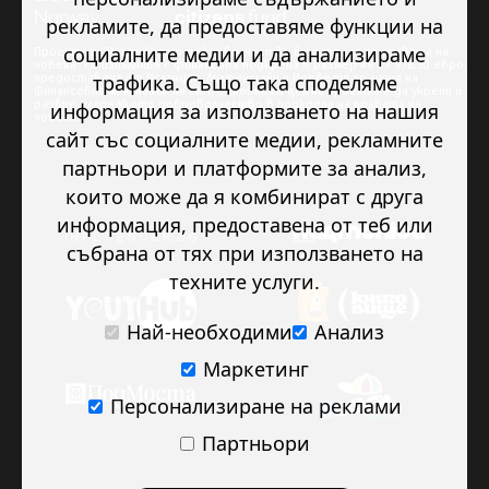
рекламите, да предоставяме функции на
социалните медии и да анализираме
Проектът “Младежкото доброволчество в подкрепа на правата на
човека” се изпълнява с финансова подкрепа в размер на 89 978.50 евро,
трафика. Също така споделяме
предоставена от Исландия, Лихтенщайн и Норвегия по линия на
Финансовия механизъм на ЕИП. Основната цел на проекта е да укрепи и
развие младежкото доброволчество в подкрепа на правата на
информация за използването на нашия
човека.
сайт със социалните медии, рекламните
партньори и платформите за анализ,
които може да я комбинират с друга
информация, предоставена от теб или
събрана от тях при използването на
техните услуги.
Най-необходими
Анализ
Маркетинг
Персонализиране на реклами
Партньори