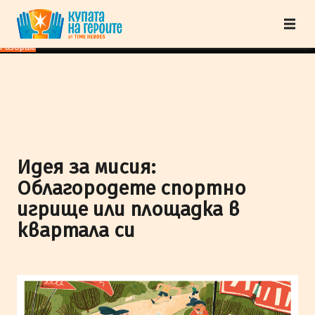
"Купата на героите" от TimeHeroes ползва cookies, за да осигурим по-
добро представяне на сайта и да подобрим Вашето преживяване.
Научи
повече
Разбрах!
Идея за мисия:
Облагородете спортно
игрище или площадка в
квартала си