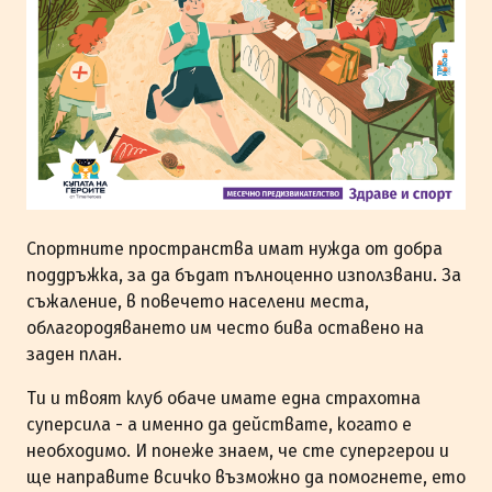
Спортните пространства имат нужда от добра
поддръжка, за да бъдат пълноценно използвани. За
съжаление, в повечето населени места,
облагородяването им често бива оставено на
заден план.
Tи и твоят клуб обаче имате една страхотна
суперсила - а именно да действате, когато е
необходимо. И понеже знаем, че сте супергерои и
ще направите всичко възможно да помогнете, ето