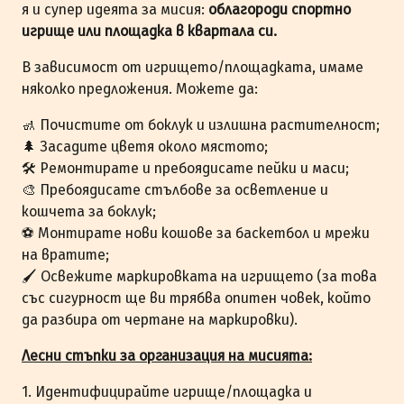
я и супер идеята за мисия:
облагороди спортно
игрище или площадка в квартала си.
В зависимост от игрището/площадката, имаме
няколко предложения. Можете да:
🚮 Почистите от боклук и излишна растителност;
🌲 Засадите цветя около мястото;
🛠️ Ремонтирате и пребоядисате пейки и маси;
🎨 Пребоядисате стълбове за осветление и
кошчета за боклук;
⚽ Монтирате нови кошове за баскетбол и мрежи
на вратите;
🖌️ Освежите маркировката на игрището (за това
със сигурност ще ви трябва опитен човек, който
да разбира от чертане на маркировки).
Лесни стъпки за организация на мисията:
1. Идентифицирайте игрище/площадка и