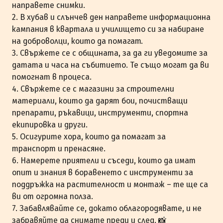
направете снимки.
2. В хубав и слънчев ден направете информационна
кампания в квартала и училището си за набиране
на доброволци, които да помагат.
3. Свържете се с общината, за да ги уведомите за
датата и часа на събитието. Те също могат да ви
помогнат в процеса.
4. Свържете се с магазини за строителни
материали, които да дарят бои, почистващи
препарати, ръкавици, инструменти, спортна
екипировка и други.
5. Осигурите хора, които да помагат за
транспорт и пренасяне.
6. Намерете приятели и съседи, които да имат
опит и знания в боравенето с инструменти за
поддръжка на растителност и монтаж – те ще са
ви от огромна полза.
7. Забавлявайте се, докато облагородявате, и не
забравяйте да снимате преди и след. 📸