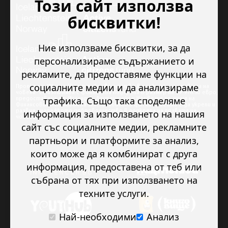
Този сайт използва
бисквитки!
Ние използваме бисквитки, за да
персонализираме съдържанието и
рекламите, да предоставяме функции на
социалните медии и да анализираме
Проектът “Младежкото доброволчество в подкрепа на правата на
човека” се изпълнява с финансова подкрепа в размер на 89 978.50 евро,
трафика. Също така споделяме
предоставена от Исландия, Лихтенщайн и Норвегия по линия на
Финансовия механизъм на ЕИП. Основната цел на проекта е да укрепи и
развие младежкото доброволчество в подкрепа на правата на
информация за използването на нашия
човека.
сайт със социалните медии, рекламните
партньори и платформите за анализ,
които може да я комбинират с друга
информация, предоставена от теб или
събрана от тях при използването на
техните услуги.
Най-необходими
Анализ