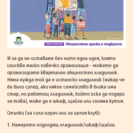
И за да не оставаме без нито една идея, която
изисква малко повечко организация - можете да
организирате квартален общностен хладилник.
Няма нужда той да е истински хладилник (макар че
би било супер, ако някое семейство в блока има
стар, но работещ хладилник, който иска да подари
за това), може да е шкаф, щайга или голяма кутия.
Стъпки (за соло играч или за целия клуб):
1. Намерете подходящ хладилник/шкаф/щайга.