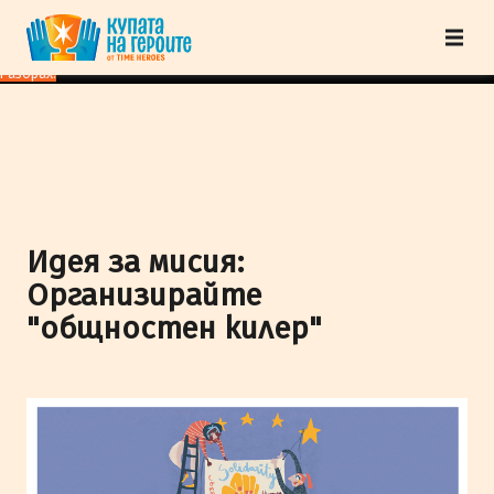
"Купата на героите" от TimeHeroes ползва cookies, за да осигурим по-
добро представяне на сайта и да подобрим Вашето преживяване.
Научи
повече
Разбрах!
Идея за мисия:
Организирайте
"общностен килер"