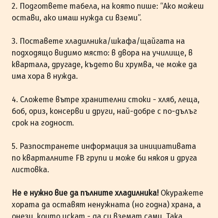
2. Подгответе табела, на която пише: “Ако можеш
остави, ако имаш нужда си вземи”.
3. Поставете хладилника/шкафа/щайгата на
подходящо видимо място: в двора на училище, в
квартала, другаде, където ви хрумва, че може да
има хора в нужда.
4. Сложете вътре хранителни стоки - хляб, леща,
боб, ориз, консерви и други, най-добре с по-дълъг
срок на годност.
5. Разпостранете информация за инициативата
по кварталните FB групи и може би някоя и друга
листовка.
Не е нужно вие да пълните хладилника!
Окуражете
хората да оставят ненужната (но годна) храна, а
онези, които искат - да си вземат сами. Така