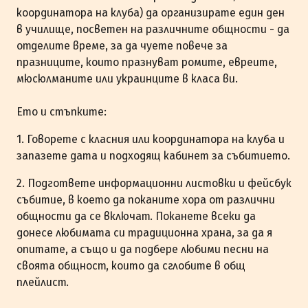
координатора на клуба) да организирате един ден
в училище, посветен на различните общности - да
отделите време, за да чуете повече за
празниците, които празнуват ромите, евреите,
мюсюлманите или украинците в класа ви.
Ето и стъпките:
1. Говорете с класния или координатора на клуба и
запазете дата и подходящ кабинет за събитието.
2. Подгответе информационни листовки и фейсбук
събитие, в което да поканите хора от различни
общности да се включат. Поканете всеки да
донесе любимата си традиционна храна, за да я
опитате, а също и да подбере любими песни на
своята общност, които да сглобите в общ
плейлист.