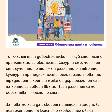
Ти, класът ти и доброволческият клуб сте част от
преплитащи се общности. Сигурни сме, че някои
от съучениците ти имат различни от твоите
културни принадлежности, религиозни вярвания,
традиционни храни и може би дори различен език,
на който се говори вкъщи. Тези различия само
обогатяват класните стаи.
Затова можеш да събереш приятели и заедно (с
позволението на класния ръководител и/или