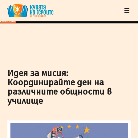
"Купата на героите" от TimeHeroes ползва cookies, за да осигурим по-
добро представяне на сайта и да подобрим Вашето преживяване.
Научи
повече
Разбрах!
Идея за мисия:
Координирайте ден на
различните общности в
училище