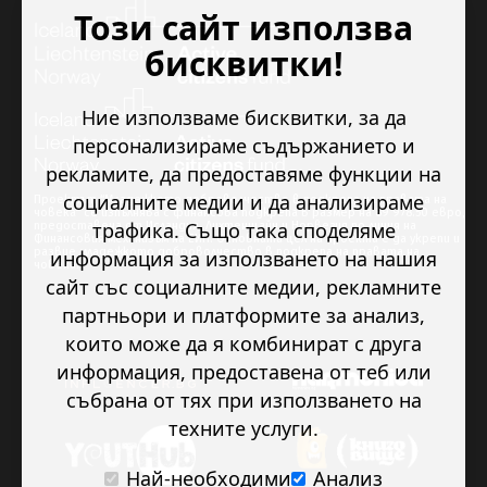
Този сайт използва
бисквитки!
Ние използваме бисквитки, за да
персонализираме съдържанието и
рекламите, да предоставяме функции на
социалните медии и да анализираме
Проектът “Младежкото доброволчество в подкрепа на правата на
човека” се изпълнява с финансова подкрепа в размер на 89 978.50 евро,
трафика. Също така споделяме
предоставена от Исландия, Лихтенщайн и Норвегия по линия на
Финансовия механизъм на ЕИП. Основната цел на проекта е да укрепи и
развие младежкото доброволчество в подкрепа на правата на
информация за използването на нашия
човека.
сайт със социалните медии, рекламните
партньори и платформите за анализ,
които може да я комбинират с друга
информация, предоставена от теб или
събрана от тях при използването на
техните услуги.
Най-необходими
Анализ