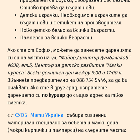
приоритет са обувки, съобразени със сезона.
Отново трябва да бъдат нови.
Детски играчки. Необходимо е играчките да
бъдат нови и с етикет на производителя.
Ново детско бельо за всички възрасти.
Памперси за всички възрасти.
Ако сте от София, можете да занесете даренията
си си на място на
ул. “Майор Димитър Думбалаков”
№38, ет.5, Център за детско развитие “Малки
чудеса” всеки делничен ден между 9:00 и 17:00 ч.
Звъннete предварително на 088 754 5446, за да ви
очакват. Ако сте в друг град, изпратете
дарението си
по куриер
до същия адрес за твоя
сметка.
👉
СУОБ “Мати Україна”
събира хигиенни
материали специално за бебета и малки деца
(мокри кърпички и памперси) на следните места: