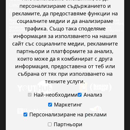
персонализираме съдържанието и
рекламите, да предоставяме функции на
социалните медии и да анализираме
Проектът “Младежкото доброволчество в подкрепа на правата на
човека” се изпълнява с финансова подкрепа в размер на 89 978.50 евро,
трафика. Също така споделяме
предоставена от Исландия, Лихтенщайн и Норвегия по линия на
Финансовия механизъм на ЕИП. Основната цел на проекта е да укрепи и
развие младежкото доброволчество в подкрепа на правата на
информация за използването на нашия
човека.
сайт със социалните медии, рекламните
партньори и платформите за анализ,
които може да я комбинират с друга
информация, предоставена от теб или
събрана от тях при използването на
техните услуги.
Най-необходими
Анализ
Маркетинг
Персонализиране на реклами
Партньори