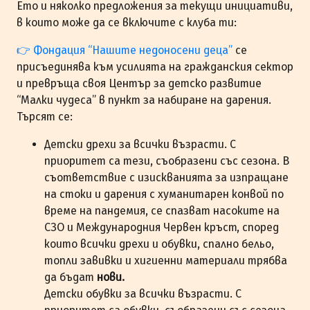
Eто и няколко предложения за текущи инициативи,
в които може да се включите с клуба ти:
👉 Фондация “Нашите недоносени деца”
се
присъединява към усилията на гражданския сектор
и превръща своя Център за детско развитие
“Малки чудеса” в пункт за набиране на дарения.
Търсят се:
Детски дрехи за всички възрасти. С
приоритет са тези, съобразени със сезона. В
съответствие с изискванията за изпращане
на стоки и дарения с хуманитарен конвой по
време на пандемия, се спазват насоките на
СЗО и Международния Червен кръст, според
които всички дрехи и обувки, спално бельо,
топли завивки и хигиенни материали трябва
да бъдат
нови.
Детски обувки за всички възрасти. С