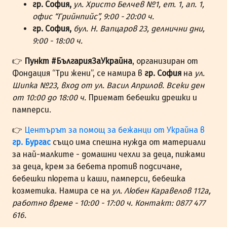
гр. София,
ул. Христо Белчев №1, ет. 1, ап. 1,
офис “Грийнпийс”, 9:00 - 20:00 ч.
гр. София,
бул. Н. Вапцаров 23, делнични дни,
9:00 - 18:00 ч.
👉
Пункт #БългарияЗаУкрайна
, организиран от
Фондация “Три жени”, се намира в
гр. София
на
ул.
Шипка №23, вход от ул. Васил Априлов. Всеки ден
от 10:00 до 18:00 ч.
Приемат бебешки дрешки и
памперси.
👉
Центърът за помощ за бежанци от Украйна в
гр. Бургас
също има спешна нужда от материали
за най-малките - домашни чехли за деца, пижами
за деца, крем за бебета против подсичане,
бебешки пюрета и каши, памперси, бебешка
козметика. Намира се на
ул. Любен Каравелов 112а,
работно време - 10:00 - 17:00 ч. Контакт: 0877 477
616.