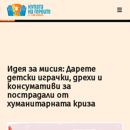
"Купата на героите" от TimeHeroes ползва cookies, за да осигурим по-
добро представяне на сайта и да подобрим Вашето преживяване.
Научи
повече
Разбрах!
Идея за мисия: Дарете
детски играчки, дрехи и
консумативи за
пострадали от
хуманитарната криза