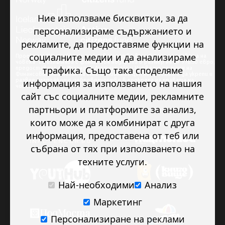
Ние използваме бисквитки, за да
персонализираме съдържанието и
рекламите, да предоставяме функции на
социалните медии и да анализираме
Проектът “Младежкото доброволчество в подкрепа на правата на
човека” се изпълнява с финансова подкрепа в размер на 89 978.50 евро,
трафика. Също така споделяме
предоставена от Исландия, Лихтенщайн и Норвегия по линия на
Финансовия механизъм на ЕИП. Основната цел на проекта е да укрепи и
развие младежкото доброволчество в подкрепа на правата на
информация за използването на нашия
човека.
сайт със социалните медии, рекламните
партньори и платформите за анализ,
които може да я комбинират с друга
информация, предоставена от теб или
събрана от тях при използването на
техните услуги.
Най-необходими
Анализ
Маркетинг
Персонализиране на реклами