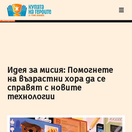
"Купата на героите" от TimeHeroes ползва cookies, за да осигурим по-
добро представяне на сайта и да подобрим Вашето преживяване.
Научи
повече
Разбрах!
Идея за мисия: Помогнете
на възрастни хора да се
справят с новите
технологии