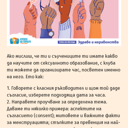
Ако мислиш, че ти и съучениците ти имате какво
да научите от сексуалното образование, с клуба
ти можете да организирате час, посветен именно
на него. Ето как:
1. Говорете с класния ръководител и щом той даде
съгласие, изберете подходяща дата за часа.
2. Направете проучване за определена тема.
Даваме ти няколко примера: аспектите на
съгласието (consent); митовете и важните факти
за менструацията; стъпките за превенция на най-