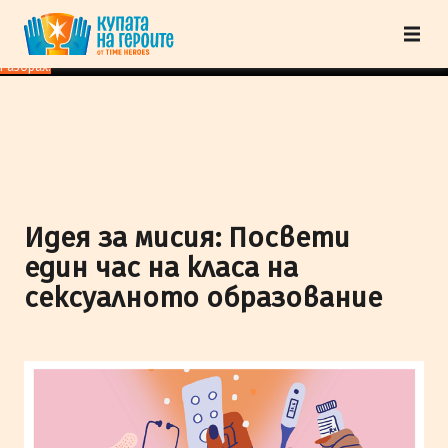
"Купата на героите" от TimeHeroes ползва cookies, за да осигурим по-
добро представяне на сайта и да подобрим Вашето преживяване.
Научи
повече
Разбрах!
Идея за мисия: Посвети
един час на класа на
сексуалното образование