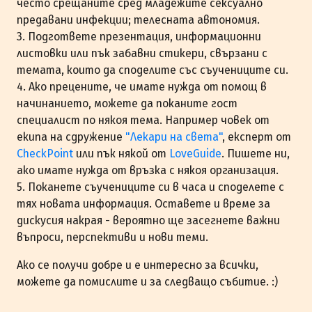
често срещаните сред младежите сексуално
предавани инфекции; телесната автономия.
3. Подгответе презентация, информационни
листовки или пък забавни стикери, свързани с
темата, които да споделите със съучениците си.
4. Ако прецените, че имате нужда от помощ в
начинанието, можете да поканите гост
специалист по някоя тема. Например човек от
екипа на сдружение
"Лекари на света"
, експерт от
CheckPoint
или пък някой от
LoveGuide
. Пишете ни,
ако имате нужда от връзка с някоя организация.
5. Поканете съучениците си в часа и споделете с
тях новата информация. Оставете и време за
дискусия накрая - вероятно ще засегнете важни
въпроси, перспективи и нови теми.
Ако се получи добре и е интересно за всички,
можете да помислите и за следващо събитие. :)