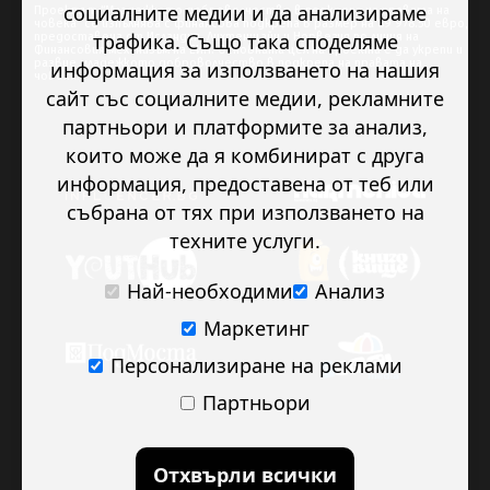
социалните медии и да анализираме
Проектът “Младежкото доброволчество в подкрепа на правата на
човека” се изпълнява с финансова подкрепа в размер на 89 978.50 евро,
трафика. Също така споделяме
предоставена от Исландия, Лихтенщайн и Норвегия по линия на
Финансовия механизъм на ЕИП. Основната цел на проекта е да укрепи и
развие младежкото доброволчество в подкрепа на правата на
информация за използването на нашия
човека.
сайт със социалните медии, рекламните
партньори и платформите за анализ,
които може да я комбинират с друга
информация, предоставена от теб или
събрана от тях при използването на
техните услуги.
Най-необходими
Анализ
Маркетинг
Персонализиране на реклами
Партньори
Отхвърли всички