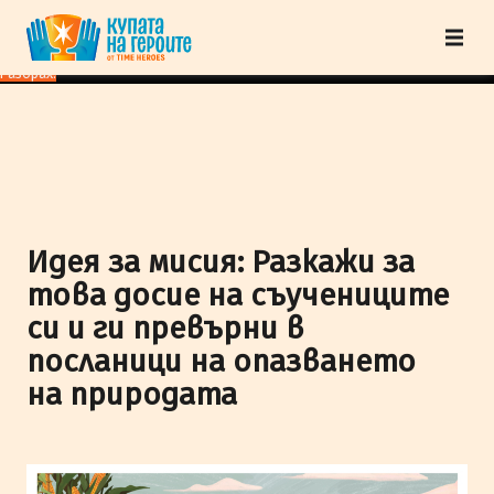
"Купата на героите" от TimeHeroes ползва cookies, за да осигурим по-
добро представяне на сайта и да подобрим Вашето преживяване.
Научи
повече
Разбрах!
Идея за мисия: Разкажи за
това досие на съучениците
си и ги превърни в
посланици на опазването
на природата