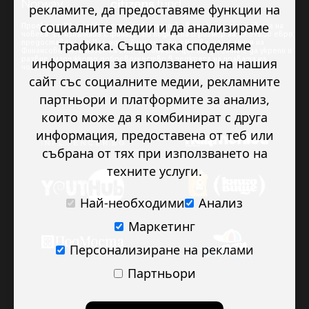
рекламите, да предоставяме функции на
социалните медии и да анализираме
Проектът “Младежкото доброволчество в подкрепа на правата на
човека” се изпълнява с финансова подкрепа в размер на 89 978.50 евро,
трафика. Също така споделяме
предоставена от Исландия, Лихтенщайн и Норвегия по линия на
Финансовия механизъм на ЕИП. Основната цел на проекта е да укрепи и
развие младежкото доброволчество в подкрепа на правата на
информация за използването на нашия
човека.
сайт със социалните медии, рекламните
партньори и платформите за анализ,
които може да я комбинират с друга
информация, предоставена от теб или
събрана от тях при използването на
техните услуги.
Най-необходими
Анализ
Маркетинг
Персонализиране на реклами
Партньори