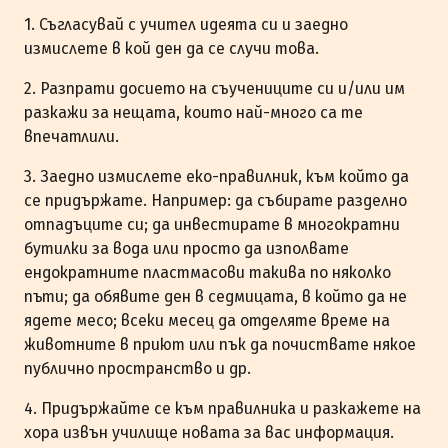
1. Съгласувай с учител идеята си и заедно
измислете в кой ден да се случи това.
2. Разпрати досието на съучениците си и/или им
разкажи за нещата, които най-много са те
впечатлили.
3. Заедно измислете еко-правилник, към който да
се придържате. Например: да събирате разделно
отпадъците си; да инвестирате в многократни
бутилки за вода или просто да изполвате
ендократните пластмасови такива по няколко
пъти; да обявите ден в седмицата, в който да не
ядете месо; всеки месец да отделяте време на
животните в приют или пък да почиствате някое
публично пространство и др.
4. Придържайте се към правилника и разкажете на
хора извън училище новата за вас информация.