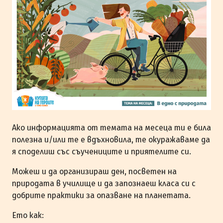
Ако информацията от темата на месеца ти е била
полезна и/или те е вдъхновила, те окуражаваме да
я споделиш със съучениците и приятелите си.
Можеш и да организираш ден, посветен на
природата в училище и да запознаеш класа си с
добрите практики за опазване на планетата.
Ето как: