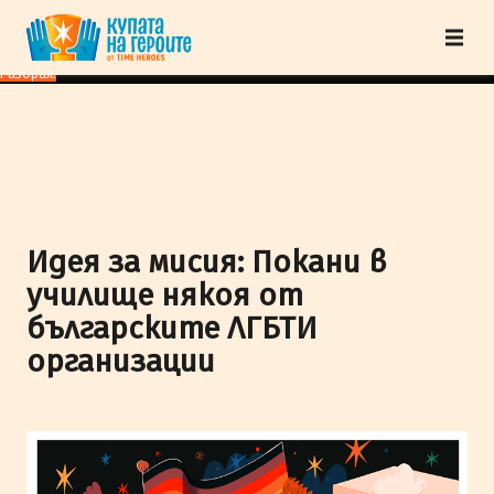
"Купата на героите" от TimeHeroes ползва cookies, за да осигурим по-
добро представяне на сайта и да подобрим Вашето преживяване.
Научи
повече
Разбрах!
Идея за мисия: Покани в
училище някоя от
българските ЛГБТИ
организации