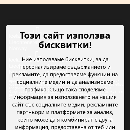
Този сайт използва
бисквитки!
Ние използваме бисквитки, за да
персонализираме съдържанието и
рекламите, да предоставяме функции на
социалните медии и да анализираме
Проектът “Младежкото доброволчество в подкрепа на правата на
човека” се изпълнява с финансова подкрепа в размер на 89 978.50 евро,
трафика. Също така споделяме
предоставена от Исландия, Лихтенщайн и Норвегия по линия на
Финансовия механизъм на ЕИП. Основната цел на проекта е да укрепи и
развие младежкото доброволчество в подкрепа на правата на
информация за използването на нашия
човека.
сайт със социалните медии, рекламните
партньори и платформите за анализ,
които може да я комбинират с друга
информация, предоставена от теб или