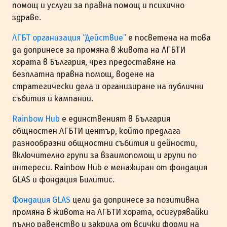
помощ и услуги за правна помощ и психично
здраве.
ЛГБТ организация “Действие”
е посветена на това
да допринесе за промяна в живота на ЛГБТИ
хората в България, чрез предоставяне на
безплатна правна помощ, водене на
стратегически дела и организиране на публични
събития и кампании.
Rainbow Hub
е единственият в България
общностен ЛГБТИ център, който предлага
разнообразни общностни събития и дейности,
включително групи за взаимопомощ и групи по
интереси. Rainbow Hub е менажиран от фондация
GLAS и фондация Билитис.
Фондация GLAS
цели да допринесе за позитивна
промяна в живота на ЛГБТИ хората, осигурявайки
пълно равенство и закрила от всички форми на