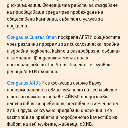
дискриминация. Фондацията работи за създаване
на приобщаваща среда чрез провеждане на
обществени кампании, събития и услуги за
подкрепа.
Фондация Сингъл Степ
подкрепя ЛГБТИ общността
чрез различни програми за психологическа, правна
и здравна подкрепа, както и разнообразни събития
и кампании. Фондацията менажира и
пространството The Steps, където се случват
редица ЛГБТИ събития.
Фондация АЙВЪР
се фокусира изцяло върху
информирането и овластяването на гей мъжете
относно тяхното здраве. АЙВЪР предоставя
напътствия за превенция, тестване и лечение на
ХИВ и други сексуално предавани инфекции и се
застъпва за правата и подобреното качество на
живот на гей мъжете, живеещи с ХИВ.