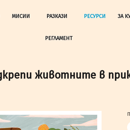
да осигурим по-добро представяне на сайта и да подобри
МИСИИ
РАЗКАЗИ
РЕСУРСИ
ЗА К
РЕГЛАМЕНТ
одкрепи животните в прию
П