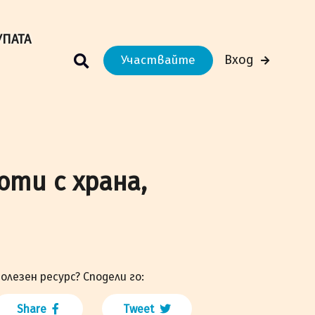
м Вашето преживяване.
Научи повече
УПАТА
Вход
Участвайте
ти с храна,
олезен ресурс? Сподели го:
Share
Tweet