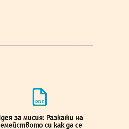
дея за мисия: Разкажи на
семейството си как да се