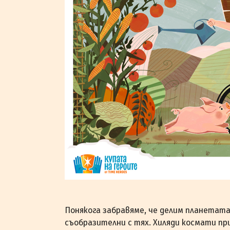
Понякога забравяме, че делим планетата 
съобразителни с тях. Хиляди космати п