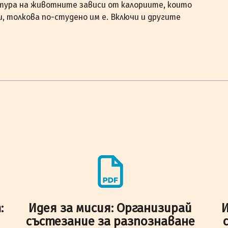
тура на животните зависи от калориите, които
и, толкова по-студено им е. Включи и другите
:
Идея за мисия: Организирай
И
състезание за разпознаване