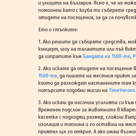
и улиците на България. Ясно е, че не мо
помогнеш като с клуба ти съберете сред
отидете на посещения, за да се почувст
Ето и стъпките:
1. Ако решите да събирате средства, м
концерт, шоу на талантите или пък викт
да изпратите към
Бандата на
1500-те
,
Р
2. Ако искате да отидете на посещение 
1500-те
, да пишете на местния приют за
които да разхождат настанените там ку
потърсите подобни мисии на
TimeHeroes
3. Ако искаш да насочиш усилията си к
временен подслон за животните в квар
касетка с подходящ размер, сложиш вътр
изолация и топлина и го оставиш на мяс
приятел ще го открие. А ако имаш възмо