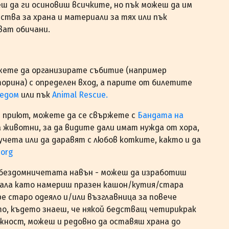
жеш да ги осиновиш всичките, но пък можеш да им
ства за храна и материали за тях или пък
ват обичани.
ожете да организирате събитие (например
орина) с определен вход, а парите от билетите
едом
или пък
Animal Rescue.
в приют, можете да се свържете с
Бандата на
 животни, за да видите дали имат нужда от хора,
чета или да даравят с любов котките, както и да
.org
ъм бездомничетата навън - можеш да изработиш
тала като намериш празен кашон/кутия/стара
е старо одеяло и/или възглавница за повече
то, където знаеш, че някой бедстващ четирикрак
жност, можеш и редовно да оставяш храна до