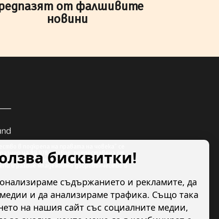
редпазят от фалшивите
новини
ство в подкрепа на правата на човека” се
ползва бисквитки!
размер на 89 978.50 евро, предоставена от
по линия на Финансовия механизъм на ЕИП.
репи и развие младежкото доброволчество в
сонализираме съдържанието и рекламите, да
медии и да анализираме трафика. Също така
ето на нашия сайт със социалните медии,