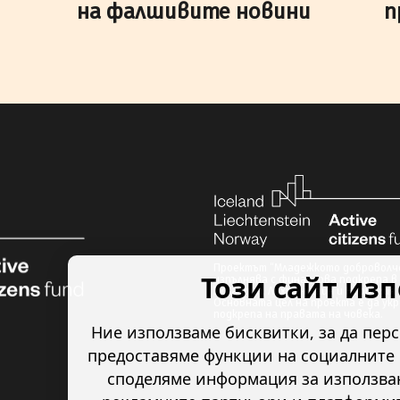
на фалшивите новини
п
Проектът “Младежкото доброволче
Този сайт из
изпълнява с финансова подкрепа в 
Исландия, Лихтенщайн и Норвегия 
Основната цел на проекта е да ук
подкрепа на правата на човека.
Ние използваме бисквитки, за да пер
предоставяме функции на социалните 
споделяме информация за използван