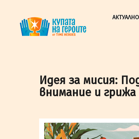
"Купата на героите" от TimeHeroes ползва cookies, за 
Разбрах!
АКТУАЛНО
Идея за мисия: П
внимание и грижа