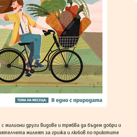
с милиони други видове и трябва да бъдем добри и
риятелчета милеят за грижа и любов по приютите