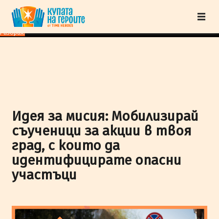
"Купата на героите" от TimeHeroes ползва cookies, за да осигурим по-
добро представяне на сайта и да подобрим Вашето преживяване.
Научи
повече
Разбрах!
Идея за мисия: Мобилизирай
съученици за акции в твоя
град, с които да
идентифицирате опасни
участъци