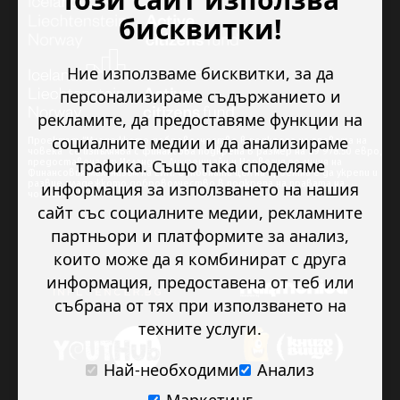
бисквитки!
Ние използваме бисквитки, за да
персонализираме съдържанието и
рекламите, да предоставяме функции на
социалните медии и да анализираме
Проектът “Младежкото доброволчество в подкрепа на правата на
човека” се изпълнява с финансова подкрепа в размер на 89 978.50 евро,
трафика. Също така споделяме
предоставена от Исландия, Лихтенщайн и Норвегия по линия на
Финансовия механизъм на ЕИП. Основната цел на проекта е да укрепи и
развие младежкото доброволчество в подкрепа на правата на
информация за използването на нашия
човека.
сайт със социалните медии, рекламните
партньори и платформите за анализ,
които може да я комбинират с друга
информация, предоставена от теб или
събрана от тях при използването на
техните услуги.
Най-необходими
Анализ