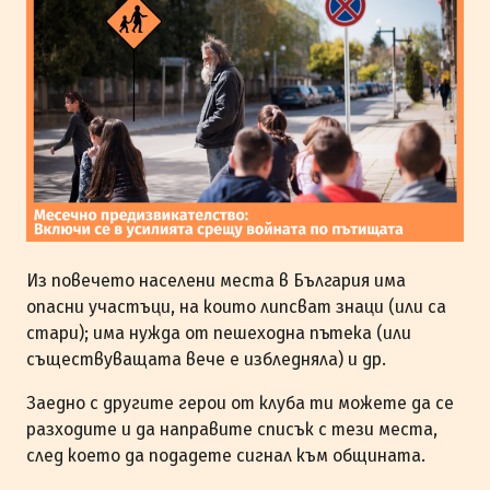
Из повечето населени места в България има
опасни участъци, на които липсват знаци (или са
стари); има нужда от пешеходна пътека (или
съществуващата вече е избледняла) и др.
Заедно с другите герои от клуба ти можете да се
разходите и да направите списък с тези места,
след което да подадете сигнал към общината.