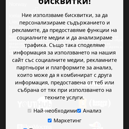
бисквитки!
Ние използваме бисквитки, за да
персонализираме съдържанието и
рекламите, да предоставяме функции на
социалните медии и да анализираме
Проектът “Младежкото доброволчество в подкрепа на правата на
човека” се изпълнява с финансова подкрепа в размер на 89 978.50 евро,
трафика. Също така споделяме
предоставена от Исландия, Лихтенщайн и Норвегия по линия на
Финансовия механизъм на ЕИП. Основната цел на проекта е да укрепи и
развие младежкото доброволчество в подкрепа на правата на
информация за използването на нашия
човека.
сайт със социалните медии, рекламните
партньори и платформите за анализ,
които може да я комбинират с друга
информация, предоставена от теб или
събрана от тях при използването на
техните услуги.
Най-необходими
Анализ
Маркетинг