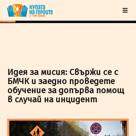
"Купата на героите" от TimeHeroes ползва cookies, за да осигурим по-
добро представяне на сайта и да подобрим Вашето преживяване.
Научи
повече
Разбрах!
Идея за мисия: Свържи се с
БМЧК и заедно проведете
обучение за допърва помощ
в случай на инцидент