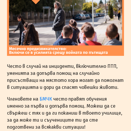
Често в случай на инциденти, включително ПТП,
уменията за допърва помощ на случайно
присъстващи на мястото хора могат да помогнат
в ситуацията и дори да спасят човешки животи.
Членовете на
БМЧК
често правят обучения
именно за първа и допърва помощ. Можеш да се
свържеш с тях и да ги поканиш в твоето училище,
за да може ти и съучениците ти да сте
подготвени за всякакви ситуации!