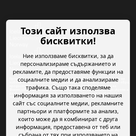
Този сайт използва
бисквитки!
Ние използваме бисквитки, за да
персонализираме съдържанието и
рекламите, да предоставяме функции на
социалните медии и да анализираме
Проектът “Младежкото доброволчество в подкрепа на правата на
човека” се изпълнява с финансова подкрепа в размер на 89 978.50 евро,
трафика. Също така споделяме
предоставена от Исландия, Лихтенщайн и Норвегия по линия на
Финансовия механизъм на ЕИП. Основната цел на проекта е да укрепи и
развие младежкото доброволчество в подкрепа на правата на
информация за използването на нашия
човека.
сайт със социалните медии, рекламните
партньори и платформите за анализ,
които може да я комбинират с друга
информация, предоставена от теб или
събрана от тях при използването на