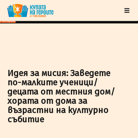
"Купата на героите" от TimeHeroes ползва cookies, за да осигурим по-
добро представяне на сайта и да подобрим Вашето преживяване.
Научи
повече
Разбрах!
Идея за мисия: Заведете
по-малките ученици/
децата от местния дом/
хората от дома за
възрастни на културно
събитие