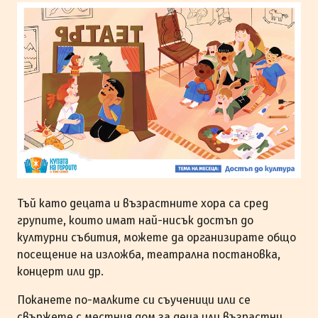
Тъй като децата и възрастните хора са сред
групите, които имат най-нисък достъп до
културни събития, можете да организирате общо
посещение на изложба, театрална постановка,
концерт или др.
Поканете по-малките си съученици или се
свържете с местния дом за деца или възрастни