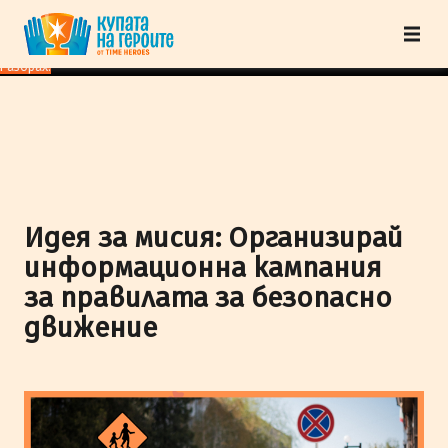
"Купата на героите" от TimeHeroes ползва cookies, за да осигурим по-
добро представяне на сайта и да подобрим Вашето преживяване.
Научи
повече
Разбрах!
Идея за мисия: Организирай
информационна кампания
за правилата за безопасно
движение