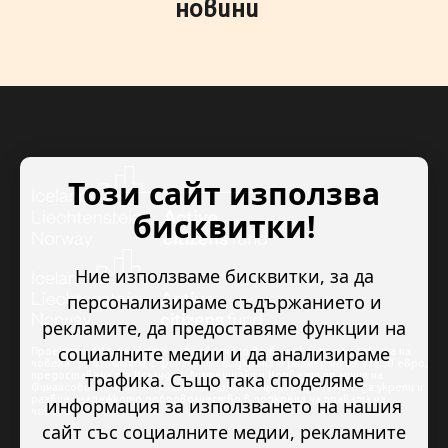
новини
Този сайт използва
бисквитки!
Ние използваме бисквитки, за да
персонализираме съдържанието и
рекламите, да предоставяме функции на
социалните медии и да анализираме
Проектът “Младежкото доброволчество в подкрепа на правата на
човека” се изпълнява с финансова подкрепа в размер на 89 978.50 евро,
трафика. Също така споделяме
предоставена от Исландия, Лихтенщайн и Норвегия по линия на
Финансовия механизъм на ЕИП. Основната цел на проекта е да укрепи и
развие младежкото доброволчество в подкрепа на правата на
информация за използването на нашия
човека.
сайт със социалните медии, рекламните