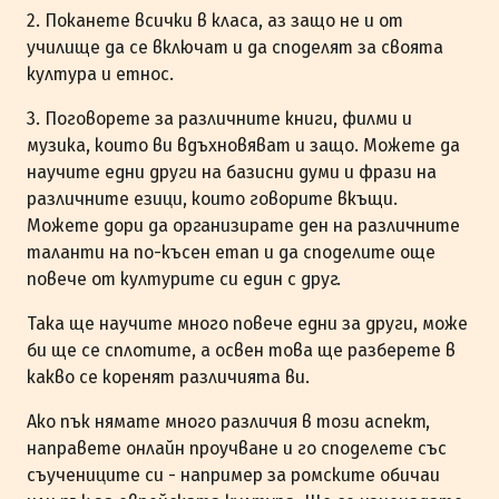
2. Поканете всички в класа, аз защо не и от
училище да се включат и да споделят за своята
култура и етнос.
3. Поговорете за различните книги, филми и
музика, които ви вдъхновяват и защо. Можете да
научите едни други на базисни думи и фрази на
различните езици, които говорите вкъщи.
Можете дори да организирате ден на различните
таланти на по-късен етап и да споделите още
повече от културите си един с друг.
Така ще научите много повече едни за други, може
би ще се сплотите, а освен това ще разберете в
какво се коренят различията ви.
Ако пък нямате много различия в този аспект,
направете онлайн проучване и го споделете със
съучениците си - например за ромските обичаи