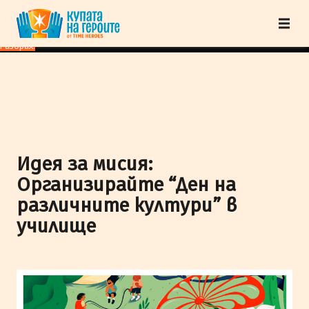
"Купата на героите" от TimeHeroes ползва cookies, за да осигурим по-
добро представяне на сайта и да подобрим Вашето преживяване.
Научи
повече
Разбрах!
Идея за мисия:
Организирайте “Ден на
различните култури” в
училище