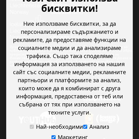
бисквитки!
Ние използваме бисквитки, за да
персонализираме съдържанието и
рекламите, да предоставяме функции на
социалните медии и да анализираме
Проектът “Младежкото доброволчество в подкрепа на правата на
човека” се изпълнява с финансова подкрепа в размер на 89 978.50 евро,
трафика. Също така споделяме
предоставена от Исландия, Лихтенщайн и Норвегия по линия на
Финансовия механизъм на ЕИП. Основната цел на проекта е да укрепи и
развие младежкото доброволчество в подкрепа на правата на
информация за използването на нашия
човека.
сайт със социалните медии, рекламните
партньори и платформите за анализ,
които може да я комбинират с друга
информация, предоставена от теб или
събрана от тях при използването на
техните услуги.
Най-необходими
Анализ
Маркетинг