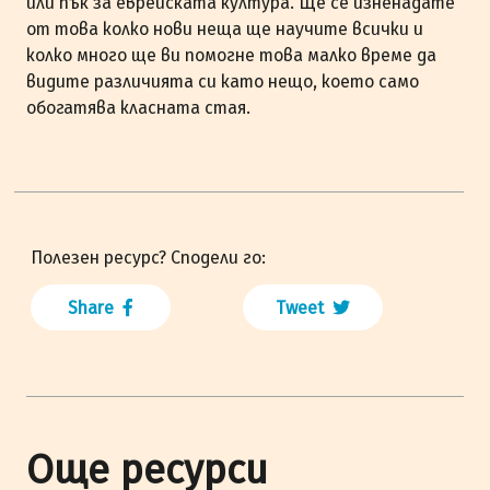
или пък за еврейската култура. Ще се изненадате
от това колко нови неща ще научите всички и
колко много ще ви помогне това малко време да
видите различията си като нещо, което само
обогатява класната стая.
Полезен ресурс? Сподели го:
Share
Tweet
Още ресурси