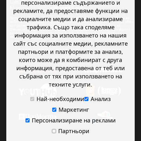
персонализираме съдържанието и
рекламите, да предоставяме функции на
социалните медии и да анализираме
Проектът “Младежкото доброволчество в подкрепа на правата на
човека” се изпълнява с финансова подкрепа в размер на 89 978.50 евро,
трафика. Също така споделяме
предоставена от Исландия, Лихтенщайн и Норвегия по линия на
Финансовия механизъм на ЕИП. Основната цел на проекта е да укрепи и
развие младежкото доброволчество в подкрепа на правата на
информация за използването на нашия
човека.
сайт със социалните медии, рекламните
партньори и платформите за анализ,
които може да я комбинират с друга
информация, предоставена от теб или
събрана от тях при използването на
техните услуги.
Най-необходими
Анализ
Маркетинг
Персонализиране на реклами
Партньори