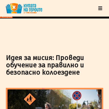
"Купата на героите" от TimeHeroes ползва cookies, за да осигурим по-
добро представяне на сайта и да подобрим Вашето преживяване.
Научи
повече
Разбрах!
Идея за мисия: Проведи
обучение за правилно и
безопасно колоездене