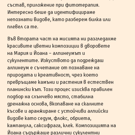
състав, приложение при фитотерапия.
Интересно беше да идентифицираме
непознати видове, като разберем билка или
плевел са те.
Във втората част на мисията ни разгледахме
красивите цветни композиции в дворовете
на Мария и Йоана – алпинеумът и
сукулентите. Изкуството да подреждаш
алпинеум е съчетание от познаване на
природата и креативност, чрез което
превръщаме камъни и растения в естествен
планински кът. Този процес изисква правилен
подбор на слънчево място, стабилна
дренажна основа, вкопаване на скалните
късове и аранжиране с устойчиви алпийски
видове като седум, флокс, обриета,
кампанула, саксифрага, клек. Композицията на
Йоана съдържаше различни сукулентни