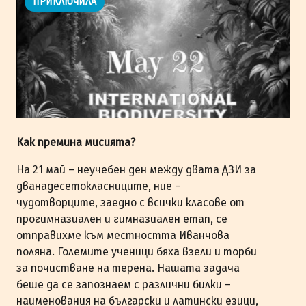
ПРИКЛЮЧИЛА
Как премина мисията?
На 21 май – неучебен ден между двата ДЗИ за
дванадесетокласниците, ние –
чудотворците, заедно с всички класове от
прогимназиален и гимназиален етап, се
отправихме към местността Иванчова
поляна. Големите ученици бяха взели и торби
за почистване на терена. Нашата задача
беше да се запознаем с различни билки –
наименования на български и латински езици,