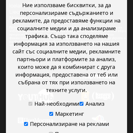
Ние използваме бисквитки, за да
персонализираме съдържанието и
рекламите, да предоставяме функции на
социалните медии и да анализираме
Проектът “Младежкото доброволчество в подкрепа на правата на
човека” се изпълнява с финансова подкрепа в размер на 89 978.50 евро,
трафика. Също така споделяме
предоставена от Исландия, Лихтенщайн и Норвегия по линия на
Финансовия механизъм на ЕИП. Основната цел на проекта е да укрепи и
развие младежкото доброволчество в подкрепа на правата на
информация за използването на нашия
човека.
сайт със социалните медии, рекламните
партньори и платформите за анализ,
които може да я комбинират с друга
информация, предоставена от теб или
събрана от тях при използването на
техните услуги.
Най-необходими
Анализ
Маркетинг
Персонализиране на реклами