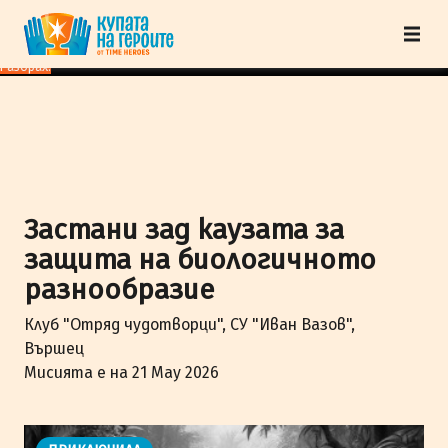
"Купата на героите" от TimeHeroes ползва cookies, за да осигурим по-
добро представяне на сайта и да подобрим Вашето преживяване.
Научи
повече
Разбрах!
Застани зад каузата за
защита на биологичното
разнообразие
Клуб "Отряд чудотворци", СУ "Иван Вазов",
Вършец
Мисията е на 21 May 2026