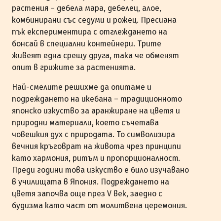
растения – дебела мара, дебелец, алое,
комбинирани със седуми и рожец. Пресиана
пък експериментира с отглеждането на
бонсай в специални контейнери. Трите
живеят една срещу друга, така че обменят
опит в грижите за растенията.
Най-смелите решихме да опитаме и
подреждането на икебана – традиционното
японско изкуство за аранжиране на цветя и
природни материали, което съчетава
човешкия дух с природата. То символизира
вечния кръговрат на живота чрез принципи
като хармония, ритъм и пропорционалност.
Преди години това изкуство е било изучавано
в училищата в Япония. Подреждането на
цветя започва още през V век, заедно с
будизма като част от молитвена церемония.