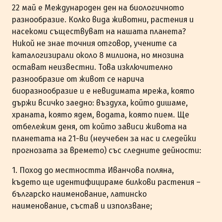
22 май е Международен ден на биологичното
разнообразие. Колко вида животни, растения и
насекоми съществуват на нашата планета?
Никой не знае точния отговор, учените са
каталогизирали около 8 милиона, но мнозина
остават неизвестни. Това изключително
разнообразие от живот се нарича
биоразнообразие и е невидимата мрежа, която
държи всичко заедно: въздуха, който дишаме,
храната, която ядем, водата, която пием. Ще
отбележим деня, от който зависи живота на
планетата на 21-ви (неучебен за нас и следейки
прогнозата за времето) със следните дейности:
1. Поход до местността Иванчова поляна,
където ще идентифицираме билкови растения –
българско наименование, латинско
наименование, състав и използване;