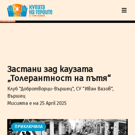
"Купата на героите" от TimeHeroes ползва cookies, за да осигурим по-
добро представяне на сайта и да подобрим Вашето преживяване.
Научи
повече
Разбрах!
Застани зад каузата
„Толерантност на пътя“
Клуб "Добротворци-Вършец", СУ "Иван Вазов",
Вършец
Мисията е на 25 April 2025
ПРИКЛЮЧИЛА