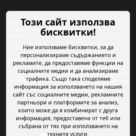
Този сайт използва
бисквитки!
Ние използваме бисквитки, за да
персонализираме съдържанието и
рекламите, да предоставяме функции на
социалните медии и да анализираме
Проектът “Младежкото доброволчество в подкрепа на правата на
човека” се изпълнява с финансова подкрепа в размер на 89 978.50 евро,
трафика. Също така споделяме
предоставена от Исландия, Лихтенщайн и Норвегия по линия на
Финансовия механизъм на ЕИП. Основната цел на проекта е да укрепи и
развие младежкото доброволчество в подкрепа на правата на
информация за използването на нашия
човека.
сайт със социалните медии, рекламните
партньори и платформите за анализ,
които може да я комбинират с друга
информация, предоставена от теб или
събрана от тях при използването на
техните услуги.