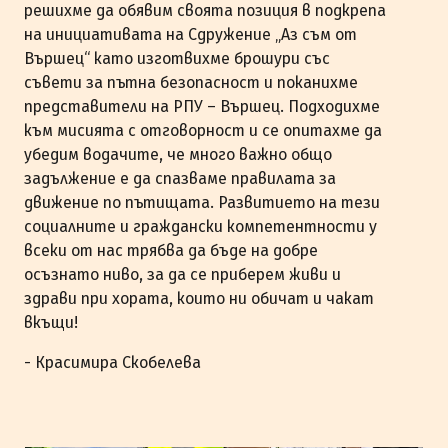
решихме да обявим своята позиция в подкрепа
на инициативата на Сдружение „Аз съм от
Вършец“ като изготвихме брошури със
съвети за пътна безопасност и поканихме
представители на РПУ – Вършец. Подходихме
към мисията с отговорност и се опитахме да
убедим водачите, че много важно общо
задължение е да спазваме правилата за
движение по пътищата. Развитието на тези
социалните и граждански компетентности у
всеки от нас трябва да бъде на добре
осъзнато ниво, за да се приберем живи и
здрави при хората, които ни обичат и чакат
вкъщи!
- Красимира Скобелева