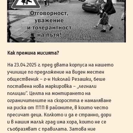
Как премина мисията?
На 23.04.2025 г. пред двата корпуса на нашето
училище по предложение на виден местен
общественик – г-н Николай Резашки, беше
поставена нова маркировка – „легнали
полицаи“. Целта на монтирането на
ограничителите на скоростта е намаляване
на риска от ПТП в районите, в които често
пресичат деца. Колкото и да е странно, дори
и в нашия малък град има хора, които не се
съобразяват с правилата. Затова ние