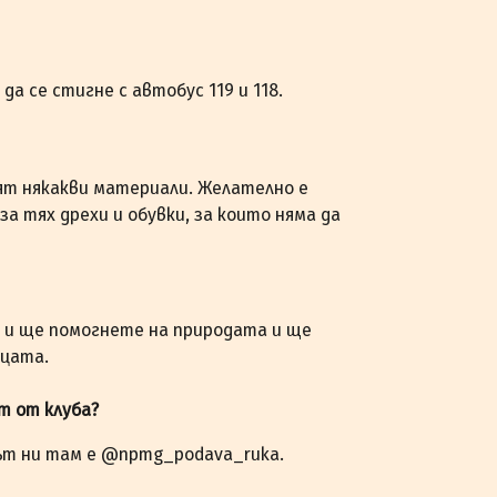
да се стигне с автобус 119 и 118.
ят някакви материали. Желателно е
за тях дрехи и обувки, за които няма да
 и ще помогнете на природата и ще
ицата.
ст от клуба?
ът ни там е @npmg_podava_ruka.