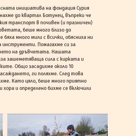
расната инициатива на фондация Сурия
нахме до квартал Ботунец, въпреки че
кия транспорт в почивен (и празничен)
ърветата, беше много близо до
 бяха много мили с всички, обясниха ни
а инструменти. Помагахме си за
ането на дръвчетата. Нашата
аза зашеметяваща сила с кирката и
пките. Общо засадихме около 10
засаждането, ги поляхме. След това
ахме. Като цяло, беше много приятно
и хора и определено бихме се включили