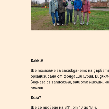
Какво?
Ще помагаме за засаждането на дървета
организирана от фондация Сурия. Видяхм
веднага се записахме, защото мислим, 
помощ.
Кога?
Ще се проведе на 8.11. от 10 до 13 ч.