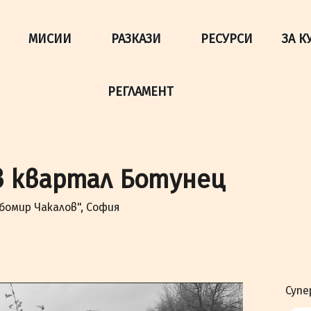
да осигурим по-добро представяне на сайта и да подобри
МИСИИ
РАЗКАЗИ
РЕСУРСИ
ЗА К
РЕГЛАМЕНТ
в квартал Ботунец
бомир Чакалов", София
Супе