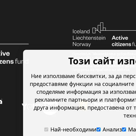
Проектът “Младежкото доброволче
Този сайт из
изпълнява с финансова подкрепа в 
Исландия, Лихтенщайн и Норвегия 
Основната цел на проекта е да ук
подкрепа на правата на човека.
Ние използваме бисквитки, за да пер
предоставяме функции на социалните 
споделяме информация за използван
рекламните партньори и платформите
друга информация, предоставена от т
техн
Най-необходими
Анализ
Ма