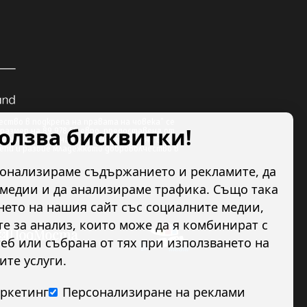
ство в подкрепа на правата на човека” се
ползва бисквитки!
размер на 89 978.50 евро, предоставена от
по линия на Финансовия механизъм на ЕИП.
репи и развие младежкото доброволчество в
сонализираме съдържанието и рекламите, да
медии и да анализираме трафика. Също така
ето на нашия сайт със социалните медии,
 за анализ, които може да я комбинират с
еб или събрана от тях при използването на
ите услуги.
ркетинг
Персонализиране на реклами