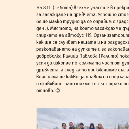
На 8.11. (събота) взехме участие в прек
за засаждане на дръвчета. Успешно стиг
беше малко трудно да се оправим с градс
ден :). Мястото, на което засаждахме д
спирката на автобус 119. Организаторите
как ще се случват нещата и ни раздадох
разкопаването на дупките и за закопав
доброволка Ралица Павлова (Ралито) пок
успя да изкопае по-голямата част от ду
дръвчета, а след като приключихме със 
вече нямаше какво да правим и си тръгн
изживяване, запознахме се със страхотн
отново. 😊