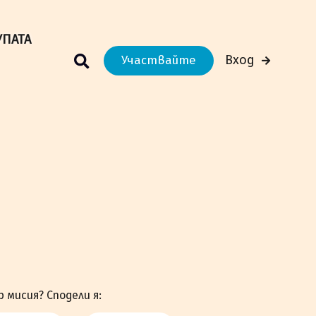
м Вашето преживяване.
Научи повече
УПАТА
Вход
Участвайте
р мисия? Сподели я: