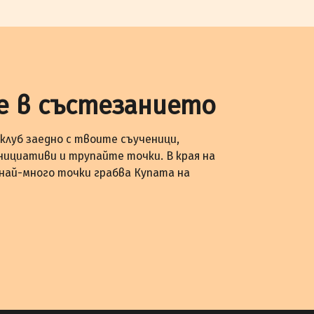
е в състезанието
клуб заедно с твоите съученици,
нициативи и трупайте точки. В края на
 най-много точки грабва Купата на