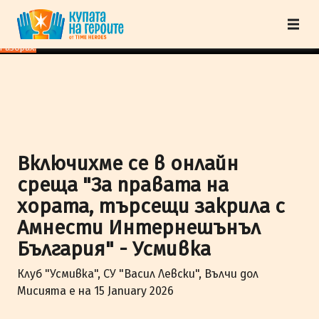
"Купата на героите" от TimeHeroes ползва cookies, за да осигурим по-
добро представяне на сайта и да подобрим Вашето преживяване.
Научи
повече
Разбрах!
Включихме се в онлайн
среща "За правата на
хората, търсещи закрила с
Амнести Интернешънъл
България" - Усмивка
Клуб "Усмивка", СУ "Васил Левски", Вълчи дол
Мисията е на 15 January 2026