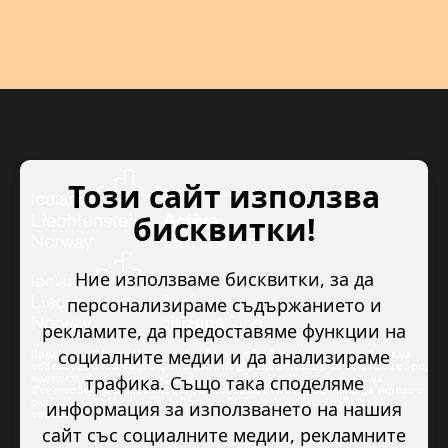
Този сайт използва
бисквитки!
Ние използваме бисквитки, за да
персонализираме съдържанието и
рекламите, да предоставяме функции на
социалните медии и да анализираме
Проектът “Младежкото доброволчество в подкрепа на правата на
човека” се изпълнява с финансова подкрепа в размер на 89 978.50 евро,
трафика. Също така споделяме
предоставена от Исландия, Лихтенщайн и Норвегия по линия на
Финансовия механизъм на ЕИП. Основната цел на проекта е да укрепи и
развие младежкото доброволчество в подкрепа на правата на
информация за използването на нашия
човека.
сайт със социалните медии, рекламните