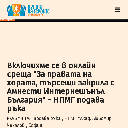
"Купата на героите" от TimeHeroes ползва cookies, за да осигурим по-
добро представяне на сайта и да подобрим Вашето преживяване.
Научи
повече
Разбрах!
Включихме се в онлайн
среща "За правата на
хората, търсещи закрила с
Амнести Интернешънъл
България" - НПМГ подава
ръка
Клуб "НПМГ подава ръка", НПМГ "Акад. Любомир
Чакалов", София