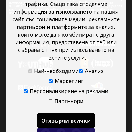
трафика. Също така споделяме
предоставена от Исландия, Лихтенщайн и Норвегия по линия на
Финансовия механизъм на ЕИП. Основната цел на проекта е да укрепи и
развие младежкото доброволчество в подкрепа на правата на
информация за използването на нашия
човека.
сайт със социалните медии, рекламните
партньори и платформите за анализ,
които може да я комбинират с друга
информация, предоставена от теб или
събрана от тях при използването на
техните услуги.
Най-необходими
Анализ
Маркетинг
Персонализиране на реклами
Партньори
Отхвърли всички