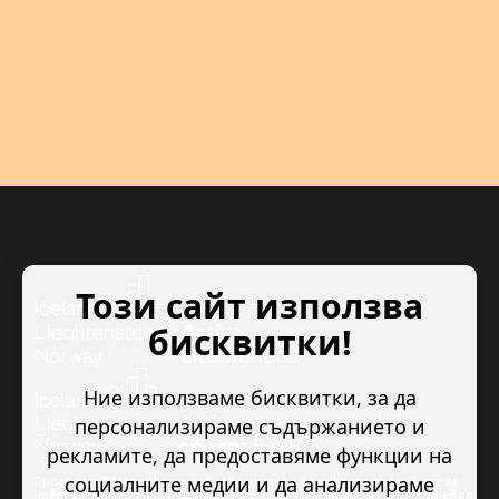
Този сайт използва
бисквитки!
Ние използваме бисквитки, за да
персонализираме съдържанието и
рекламите, да предоставяме функции на
социалните медии и да анализираме
Проектът “Младежкото доброволчество в подкрепа на правата на
човека” се изпълнява с финансова подкрепа в размер на 89 978.50 евро,