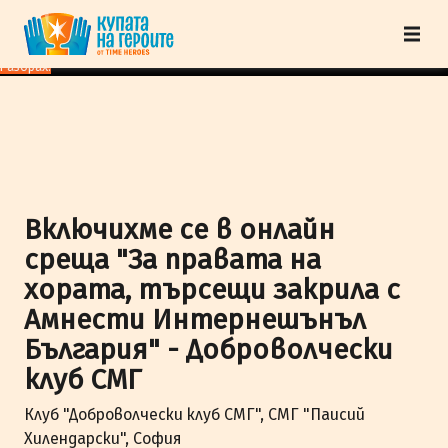
"Купата на героите" от TimeHeroes ползва cookies, за да осигурим по-
добро представяне на сайта и да подобрим Вашето преживяване.
Научи
повече
Разбрах!
Включихме се в онлайн
среща "За правата на
хората, търсещи закрила с
Амнести Интернешънъл
България" - Доброволчески
клуб СМГ
Клуб "Доброволчески клуб СМГ", СМГ "Паисий
Хилендарски", София