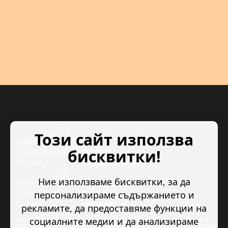
Този сайт използва
бисквитки!
Ние използваме бисквитки, за да
персонализираме съдържанието и
рекламите, да предоставяме функции на
социалните медии и да анализираме
Проектът “Младежкото доброволчество в подкрепа на правата на
човека” се изпълнява с финансова подкрепа в размер на 89 978.50 евро,