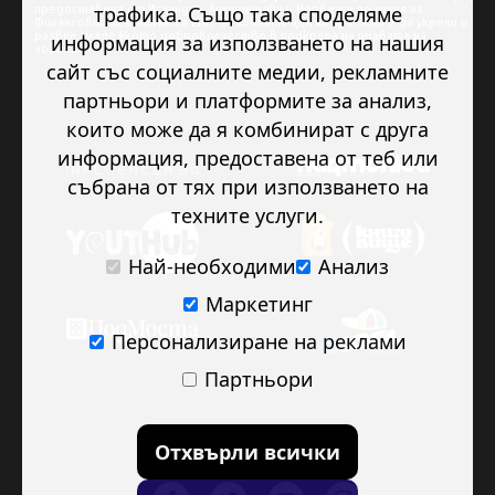
трафика. Също така споделяме
предоставена от Исландия, Лихтенщайн и Норвегия по линия на
Финансовия механизъм на ЕИП. Основната цел на проекта е да укрепи и
развие младежкото доброволчество в подкрепа на правата на
информация за използването на нашия
човека.
сайт със социалните медии, рекламните
партньори и платформите за анализ,
които може да я комбинират с друга
информация, предоставена от теб или
събрана от тях при използването на
техните услуги.
Най-необходими
Анализ
Маркетинг
Персонализиране на реклами
Партньори
Отхвърли всички