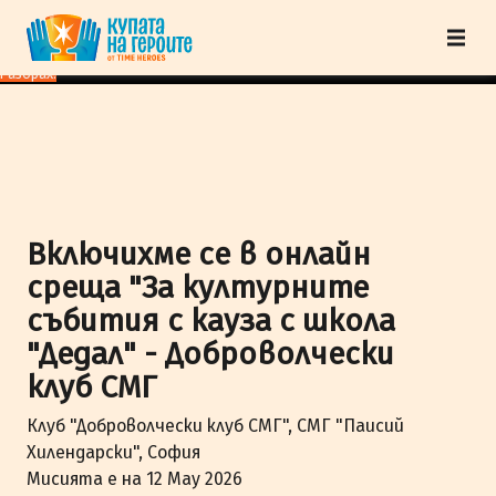
"Купата на героите" от TimeHeroes ползва cookies, за да осигурим по-
добро представяне на сайта и да подобрим Вашето преживяване.
Научи
повече
Разбрах!
Включихме се в онлайн
среща "За културните
събития с кауза с школа
"Дедал" - Доброволчески
клуб СМГ
Клуб "Доброволчески клуб СМГ", СМГ "Паисий
Хилендарски", София
Мисията е на 12 May 2026