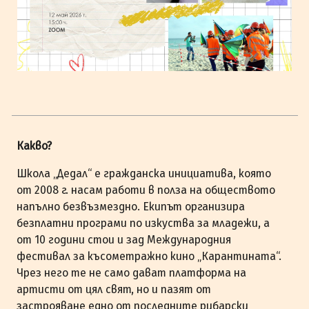
Какво?
Школа „Дедал“ е гражданска инициатива, която
от 2008 г. насам работи в полза на обществото
напълно безвъзмездно. Екипът организира
безплатни програми по изкуства за младежи, а
от 10 години стои и зад Международния
фестивал за късометражно кино „Карантината“.
Чрез него те не само дават платформа на
артисти от цял свят, но и пазят от
застрояване едно от последните рибарски