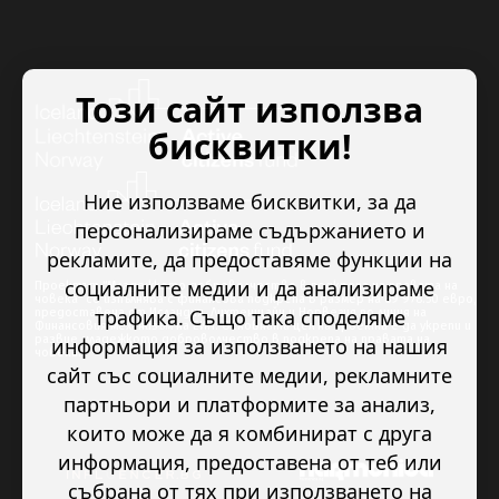
Този сайт използва
бисквитки!
Ние използваме бисквитки, за да
персонализираме съдържанието и
рекламите, да предоставяме функции на
социалните медии и да анализираме
Проектът “Младежкото доброволчество в подкрепа на правата на
човека” се изпълнява с финансова подкрепа в размер на 89 978.50 евро,
трафика. Също така споделяме
предоставена от Исландия, Лихтенщайн и Норвегия по линия на
Финансовия механизъм на ЕИП. Основната цел на проекта е да укрепи и
развие младежкото доброволчество в подкрепа на правата на
информация за използването на нашия
човека.
сайт със социалните медии, рекламните
партньори и платформите за анализ,
които може да я комбинират с друга
информация, предоставена от теб или
събрана от тях при използването на