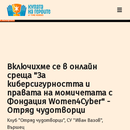
"Купата на героите" от TimeHeroes ползва cookies, за да осигурим по-
добро представяне на сайта и да подобрим Вашето преживяване.
Научи
повече
Разбрах!
Включихме се в онлайн
среща "За
киберсигурността и
правата на момичетата с
Фондация Women4Cyber" -
Отряд чудотворци
Клуб "Отряд чудотворци", СУ "Иван Вазов",
Вършец