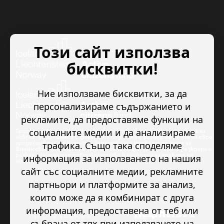
Този сайт използва
бисквитки!
Ние използваме бисквитки, за да
персонализираме съдържанието и
рекламите, да предоставяме функции на
социалните медии и да анализираме
Проектът “Младежкото доброволчество в подкрепа на правата на
човека” се изпълнява с финансова подкрепа в размер на 89 978.50 евро,
трафика. Също така споделяме
предоставена от Исландия, Лихтенщайн и Норвегия по линия на
Финансовия механизъм на ЕИП. Основната цел на проекта е да укрепи и
развие младежкото доброволчество в подкрепа на правата на
информация за използването на нашия
човека.
сайт със социалните медии, рекламните
партньори и платформите за анализ,
които може да я комбинират с друга
информация, предоставена от теб или
събрана от тях при използването на