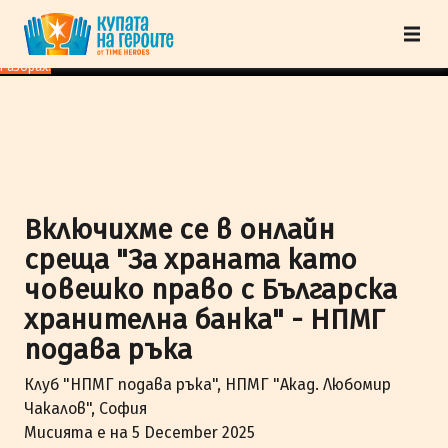
"Купата на героите" от TimeHeroes ползва cookies, за да осигурим по-
добро представяне на сайта и да подобрим Вашето преживяване.
Научи
повече
Разбрах!
Включихме се в онлайн
среща "За храната като
човешко право с Българска
хранителна банка" - НПМГ
подава ръка
Клуб "НПМГ подава ръка", НПМГ "Акад. Любомир
Чакалов", София
Мисията е на 5 December 2025