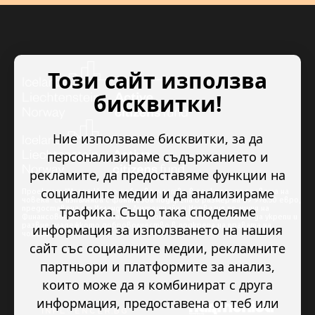
Този сайт използва
бисквитки!
Ние използваме бисквитки, за да
персонализираме съдържанието и
рекламите, да предоставяме функции на
социалните медии и да анализираме
Проектът “Младежкото доброволчество в подкрепа на правата на
човека” се изпълнява с финансова подкрепа в размер на 89 978.50 евро,
трафика. Също така споделяме
предоставена от Исландия, Лихтенщайн и Норвегия по линия на
Финансовия механизъм на ЕИП. Основната цел на проекта е да укрепи и
развие младежкото доброволчество в подкрепа на правата на
информация за използването на нашия
човека.
сайт със социалните медии, рекламните
партньори и платформите за анализ,
които може да я комбинират с друга
информация, предоставена от теб или