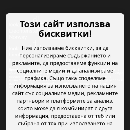
Този сайт използва
бисквитки!
Ние използваме бисквитки, за да
персонализираме съдържанието и
рекламите, да предоставяме функции на
социалните медии и да анализираме
Проектът “Младежкото доброволчество в подкрепа на правата на
човека” се изпълнява с финансова подкрепа в размер на 89 978.50 евро,
трафика. Също така споделяме
предоставена от Исландия, Лихтенщайн и Норвегия по линия на
Финансовия механизъм на ЕИП. Основната цел на проекта е да укрепи и
развие младежкото доброволчество в подкрепа на правата на
информация за използването на нашия
човека.
сайт със социалните медии, рекламните
партньори и платформите за анализ,
които може да я комбинират с друга
информация, предоставена от теб или
събрана от тях при използването на