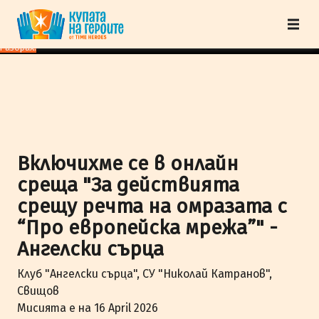
"Купата на героите" от TimeHeroes ползва cookies, за да осигурим по-
добро представяне на сайта и да подобрим Вашето преживяване.
Научи
повече
Разбрах!
Включихме се в онлайн
среща "За действията
срещу речта на омразата с
“Про европейска мрежа”" -
Ангелски сърца
Клуб "Ангелски сърца", СУ "Николай Катранов",
Свищов
Мисията е на 16 April 2026