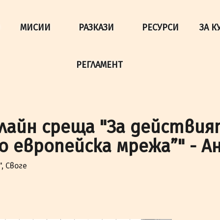
да осигурим по-добро представяне на сайта и да подобри
МИСИИ
РАЗКАЗИ
РЕСУРСИ
ЗА К
РЕГЛАМЕНТ
нлайн среща "За действи
о европейска мрежа”" - А
", Своге