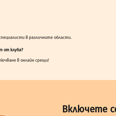
 специалисти в различните области.
ст от клуба?
лючване в онлайн срещи!
Включете с