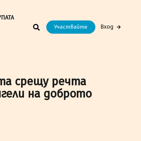
м Вашето преживяване.
Научи повече
УПАТА
Вход
Участвайте
ята срещу речта
нгели на доброто