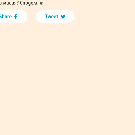
р мисия? Сподели я:
Share
Tweet