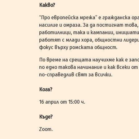
Какво?
“Про европейска мрежа” е гражданска ор
насилие и омраза. За да постигнат това,
работилници, така и кампании, инициат
работят с млади хора, общностни лидери
фокус върху ромската общност.
По време на срещата научихме как е зап
по едно такова начинание и как всеки от
по-справедлив свят за всички.
Кога?
16 април от 15:00 ч.
Къде?
Zoom.