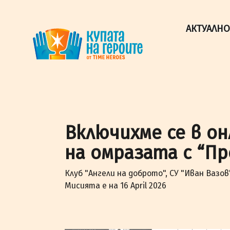
"Купата на героите" от TimeHeroes ползва cookies, за 
Разбрах!
АКТУАЛНО
Включихме се в о
на омразата с “Пр
Клуб "Ангели на доброто", СУ "Иван Вазов
Мисията е на 16 April 2026