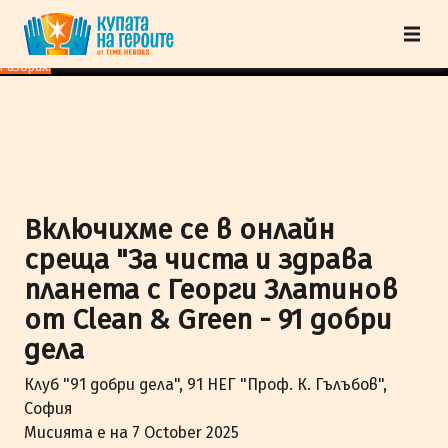
"Купата на героите" от TimeHeroes ползва cookies, за да осигурим по-
добро представяне на сайта и да подобрим Вашето преживяване.
Научи
повече
Разбрах!
Включихме се в онлайн
среща "За чиста и здрава
планета с Георги Златинов
от Clean & Green - 91 добри
дела
Клуб "91 добри дела", 91 НЕГ "Проф. К. Гълъбов",
София
Мисията е на 7 October 2025