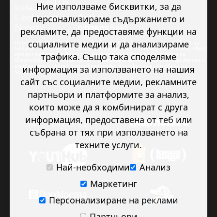
Ние използваме бисквитки, за да
персонализираме съдържанието и
рекламите, да предоставяме функции на
социалните медии и да анализираме
Проектът “Младежкото доброволчество в подкрепа на правата на
човека” се изпълнява с финансова подкрепа в размер на 89 978.50 евро,
трафика. Също така споделяме
предоставена от Исландия, Лихтенщайн и Норвегия по линия на
Финансовия механизъм на ЕИП. Основната цел на проекта е да укрепи и
развие младежкото доброволчество в подкрепа на правата на
информация за използването на нашия
човека.
сайт със социалните медии, рекламните
партньори и платформите за анализ,
които може да я комбинират с друга
информация, предоставена от теб или
събрана от тях при използването на
техните услуги.
Най-необходими
Анализ
Маркетинг
Персонализиране на реклами
Партньори