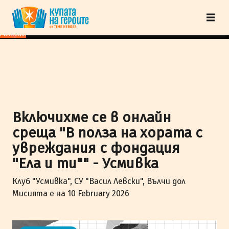
"Купата на героите" от TimeHeroes ползва cookies, за да осигурим по-
добро представяне на сайта и да подобрим Вашето преживяване.
Научи
повече
Разбрах!
Включихме се в онлайн
среща "В полза на хората с
увреждания с фондация
"Ела и ти"" - Усмивка
Клуб "Усмивка", СУ "Васил Левски", Вълчи дол
Мисията е на 10 February 2026