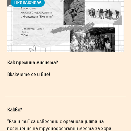
ПРИКЛЮЧИЛА
Как премина мисията?
Включете се и вие!
Какво?
“Ела и ти” са известни с организацията на
посещения на труднодостъпни места за хора