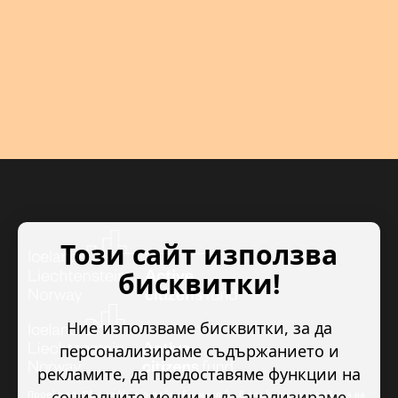
Този сайт използва
бисквитки!
Ние използваме бисквитки, за да
персонализираме съдържанието и
рекламите, да предоставяме функции на
социалните медии и да анализираме
Проектът “Младежкото доброволчество в подкрепа на правата на