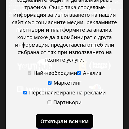
човека” се изпълнява с финансова подкрепа в размер на 89 978.50 евро,
трафика. Също така споделяме
предоставена от Исландия, Лихтенщайн и Норвегия по линия на
Финансовия механизъм на ЕИП. Основната цел на проекта е да укрепи и
развие младежкото доброволчество в подкрепа на правата на
информация за използването на нашия
човека.
сайт със социалните медии, рекламните
партньори и платформите за анализ,
които може да я комбинират с друга
информация, предоставена от теб или
събрана от тях при използването на
техните услуги.
Най-необходими
Анализ
Маркетинг
Персонализиране на реклами
Партньори
Отхвърли всички