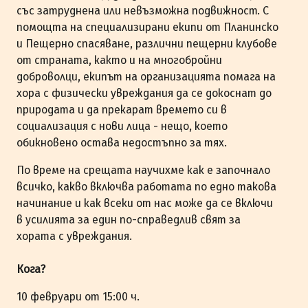
със затруднена или невъзможна подвижност. С
помощта на специализирани екипи от Планинско
и Пещерно спасяване, различни пещерни клубове
от страната, както и на многобройни
доброволци, екипът на организацията помага на
хора с физически увреждания да се докоснат до
природата и да прекарат времето си в
социализация с нови лица - нещо, което
обикновено остава недостъпно за тях.
По време на срещата научихме как е започнало
всичко, какво включва работата по едно такова
начинание и как всеки от нас може да се включи
в усилията за един по-справедлив свят за
хората с увреждания.
Кога?
10 февруари от 15:00 ч.