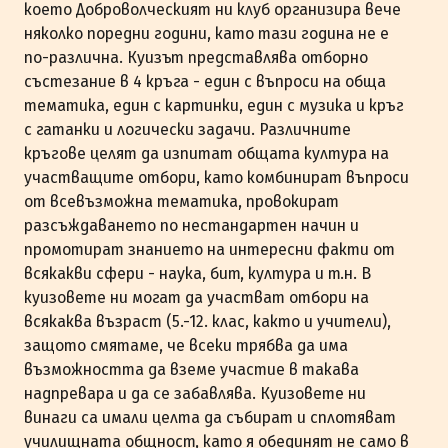
което Доброволческият ни клуб организира вече
няколко поредни години, като тази година не е
по-различна. Куизът представлява отборно
състезание в 4 кръга - един с въпроси на обща
тематика, един с картинки, един с музика и кръг
с гатанки и логически задачи. Различните
кръгове целят да изпитат общата култура на
участващите отбори, като комбинират въпроси
от всевъзможна тематика, провокират
разсъждаването по нестандартен начин и
промотират знанието на интересни факти от
всякакви сфери - наука, бит, култура и т.н. В
куизовете ни могат да участват отбори на
всякаква възраст (5.-12. клас, както и учители),
защото смятаме, че всеки трябва да има
възможността да вземе участие в такава
надпревара и да се забавлява. Куизовете ни
винаги са имали целта да събират и сплотяват
училищната общност, като я обединят не само в