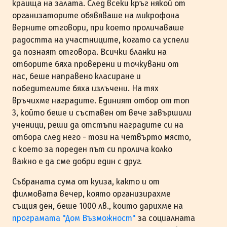
краища на залата. След всеки кръг някой от
организаторите обявяваше на микрофона
верните отговори, при което проличаваше
радостта на участниците, когато са успели
да познаят отговора. Всички бланки на
отборите бяха проверени и точкувани от
нас, беше направено класиране и
победителите бяха излъчени. На тях
връчихме наградите. Единият отбор от топ
3, който беше и съставен от вече завършили
ученици, реши да отстъпи наградите си на
отбора след него - този на четвърто място,
с което за пореден път си пролича колко
важно е да сме добри един с друг.
Събраната сума от куиза, както и от
филмовата вечер, която организирахме
същия ден, беше 1000 лв., които дарихме на
програмата "Дом Възможност"
за социалната