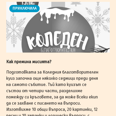
ПРИКЛЮЧИЛА
Как премина мисията?
Подготовката за Коледния благотворителен
куиз започна още няколко седмици преди деня
на самото събитие. Тъй като куизът се
състои от четири части, разделихме
помежду си кръговете, за да може всеки екип
да се захване с писането на въпроси.
Изготвихме 10 общи въпроса, 20 картинки, 12
песни и 10 гатанки и логически въпроси, с