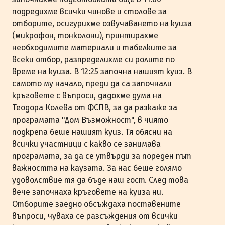
подредихме всички чинове и столове за
отборите, осигурихме озвучаването на куиза
(микрофон, тонколони), принтирахме
необходимите материали и табелките за
всеки отбор, разпределихме си ролите по
време на куиза. В 12:25 започна нашият куиз. В
самото му начало, преди да са започнали
кръговете с въпроси, дадохме дума на
Теодора Колева от ФСПВ, за да разкаже за
програмата "Дом Възможност", в чиято
подкрепа беше нашият куиз. Тя обясни на
всички участници с какво се занимава
програмата, за да се утвърди за пореден път
важността на каузата. За нас беше голямо
удоволствие тя да бъде наш гост. След това
вече започнаха кръговете на куиза ни.
Отборите заедно обсъждаха поставените
въпроси, чуваха се разсъждения от всички