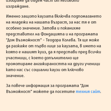
избираме да бъдем част от неговото
изграждане.
Именно защото каузата включва подпомагането
на младежи на нашата възраст, за нас тя е от
особено значение. Затова и поканихме
представител на Фондацията и на програмата
"Дом Възможност" - Теодора Колева. Тя ще може
да разкаже от първо лице за каузата, в името на
която е нашият куиз, да я представи пред всички
участници, с което допълнително ще
промотираме ангажираността на други ученици
като нас със социални каузи от ключово
значение.
За повече информация за програмата "Дом
Възможност" можете да посетите
техния сайт
.