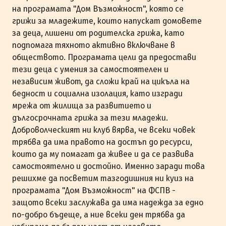
на програмата "Дом Възможност", която се
грижи за младежите, които напускат домовете
за деца, лишени от родителска грижа, като
подпомага тяхното активно включване в
обществото. Програмата цели да предостави
тези деца с умения за самостоятелен и
независим живот, да сложи край на цикъла на
бедност и социална изолация, като изгради
мрежа от жилища за развитието и
дългосрочната грижа за тези младежи.
Доброволческият ни клуб вярва, че всеки човек
трябва да има правото на достъп до ресурси,
които да му помагат да живее и да се развива
самостоятелно и достойно. Именно заради това
решихме да посветим тазгодишния ни куиз на
програмата "Дом Възможност" на ФСПВ -
защото всеки заслужава да има надежда за едно
по-добро бъдеще, а ние всеки ден трябва да