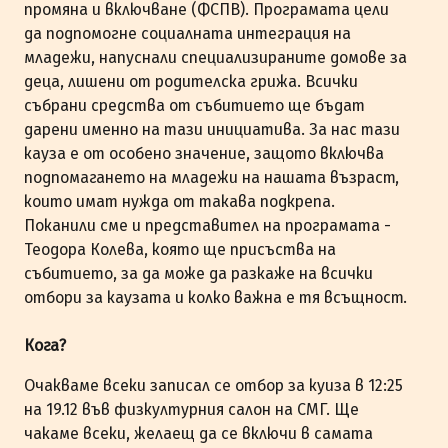
промяна и включване (ФСПВ). Програмата цели
да подпомогне социалната интеграция на
младежи, напуснали специализираните домове за
деца, лишени от родителска грижа. Всички
събрани средства от събитието ще бъдат
дарени именно на тази инициатива. За нас тази
кауза е от особено значение, защото включва
подпомагането на младежи на нашата възраст,
които имат нужда от такава подкрепа.
Поканили сме и представител на програмата -
Теодора Колева, която ще присъства на
събитието, за да може да разкаже на всички
отбори за каузата и колко важна е тя всъщност.
Кога?
Очакваме всеки записал се отбор за куиза в 12:25
на 19.12 във физкултурния салон на СМГ. Ще
чакаме всеки, желаещ да се включи в самата