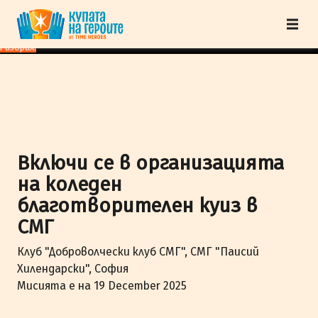
"Купата на героите" от TimeHeroes ползва cookies, за да осигурим по-
добро представяне на сайта и да подобрим Вашето преживяване.
Научи
повече
Разбрах!
Включи се в организацията
на коледен
благотворителен куиз в
СМГ
Клуб "Доброволчески клуб СМГ", СМГ "Паисий
Хилендарски", София
Мисията е на 19 December 2025