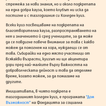
стремежа за нови знания, но и около подкрепата
на една добра кауза, което клубът ни иска да
постигне и с тазгодишния си Коледен куиз.
Всеки куиз посвещаваме на подкрепата на
благотворителна кауза, разпространяването на
нея и значението й сред учениците, за да може
да се повдигне повече внимание за това с какво
можем да помогнем на хора, нуждаещи се от
това. Събирайки на едно място участници от
всякакви възрасти, куизът ни ще акцентира
дори пред най-малките върху важността на
доброволческата дейност и това да отделяме
време, когато можем, за да помагаме на
другите.
Инициативата, в чиято подкрепа е
тазгодишният коледен куиз, е програмата
"Дом
Възможност"
на Фондацията за социална