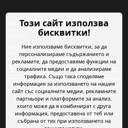
Този сайт използва
бисквитки!
Ние използваме бисквитки, за да
персонализираме съдържанието и
рекламите, да предоставяме функции на
социалните медии и да анализираме
Проектът “Младежкото доброволчество в подкрепа на правата на
човека” се изпълнява с финансова подкрепа в размер на 89 978.50 евро,
трафика. Също така споделяме
предоставена от Исландия, Лихтенщайн и Норвегия по линия на
Финансовия механизъм на ЕИП. Основната цел на проекта е да укрепи и
развие младежкото доброволчество в подкрепа на правата на
информация за използването на нашия
човека.
сайт със социалните медии, рекламните
партньори и платформите за анализ,
които може да я комбинират с друга
информация, предоставена от теб или
събрана от тях при използването на