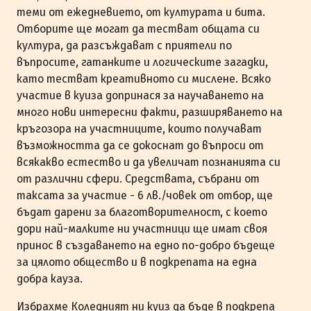
теми от ежедневието, от културата и бита.
Отборите ще могат да тестват общата си
култура, да разсъждават с приятели по
въпросите, гатанките и логическите загадки,
като тестват креативното си мислене. Всяко
участие в куиза допринася за научаването на
много нови интересни факти, разширяването на
кръгозора на участниците, които получават
възможността да се докоснат до въпроси от
всякакво естество и да увеличат познанията си
от различни сфери. Средствата, събрани от
таксата за участие - 6 лв./човек от отбор, ще
бъдат дарени за благотворителност, с което
дори най-малките ни участници ще имат своя
принос в създаването на едно по-добро бъдеще
за цялото общество и в подкрепата на една
добра кауза.
Избрахме Коледният ни куиз да бъде в подкрепа