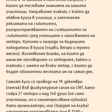
които да тестваме знанията на нашите
участници. Направихме плакат, с който да
обявим куиза в училище, и започнахме
рекламата на събитието,
разпространяването на съобщението за
събитието сред учениците и записването на
отбори. Купихме и награди за бъдещите
победители в куиза (първо, второ и трето
място). Изготвихме бланки, на които да
нанасят отговорите си отборите, както и
табелки с името на всеки отбор, с които да
бъдат обозначени местата им на самия ден.
Самият куиз се проведе на 19. декември
(петък) във физкултурния салон на СМГ, като
събра 27 отбора и над 140 души (не само
участници, но и заинтересована публика).
Като организатори, ние (бордът на клуба)
започнахме подготовката още в 11:00 -